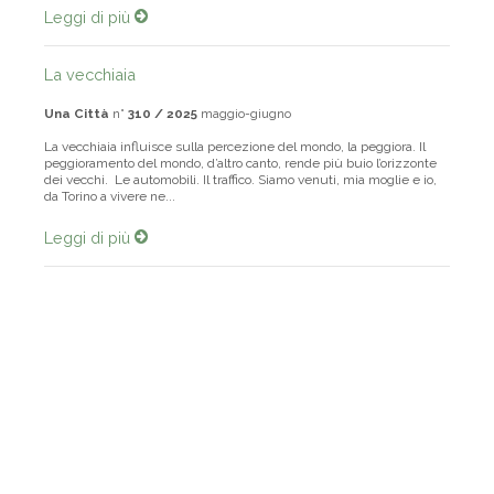
Leggi di più
La vecchiaia
Una Città
n°
310 / 2025
maggio-giugno
La vecchiaia influisce sulla percezione del mondo, la peggiora. Il
peggioramento del mondo, d’altro canto, rende più buio l’orizzonte
dei vecchi. Le automobili. Il traffico. Siamo venuti, mia moglie e io,
da Torino a vivere ne...
Leggi di più