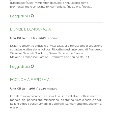
particolare di problemi legati all’immigrazione.Possiamo fare un po’ il
quadro dei flussi immigratori di questi anni?Lo dico come
premessa, ma è un punto fondamentale: fino ad ora, fino all...
Leggi di più
BOMBE E DEMOCRAZIA
Una Città
n°
110 / 2003
Febbraio
Durante l’incontro annuale di Villa Salta, si è tenuta una discussione
sull’attuale situazione politica. Riportiamo gli interventi di Francesco
Ciafaloni, Wlodek Goldkorn, Gianni Saporetti e Franco
Melandri.Francesco Ciafaloni. Premetto che non ho alcun t...
Leggi di più
ECONOMIA E EPIDEMIA
Una Città
n°
266 / 2020
maggio
L’epidemia da coronavirus è solo il più immediato e, letteralmente,
mortale, dei pericoli che minacciano l’esistenza fisica e sociale degli
italiani e degli esseri umani in generale. L’andamento dell’economia
e le en...