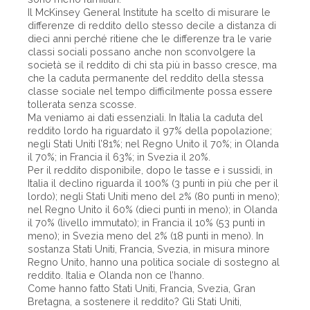
Il McKinsey General Institute ha scelto di misurare le
differenze di reddito dello stesso decile a distanza di
dieci anni perché ritiene che le differenze tra le varie
classi sociali possano anche non sconvolgere la
società se il reddito di chi sta più in basso cresce, ma
che la caduta permanente del reddito della stessa
classe sociale nel tempo difficilmente possa essere
tollerata senza scosse.
Ma veniamo ai dati essenziali. In Italia la caduta del
reddito lordo ha riguardato il 97% della popolazione;
negli Stati Uniti l’81%; nel Regno Unito il 70%; in Olanda
il 70%; in Francia il 63%; in Svezia il 20%.
Per il reddito disponibile, dopo le tasse e i sussidi, in
Italia il declino riguarda il 100% (3 punti in più che per il
lordo); negli Stati Uniti meno del 2% (80 punti in meno);
nel Regno Unito il 60% (dieci punti in meno); in Olanda
il 70% (livello immutato); in Francia il 10% (53 punti in
meno); in Svezia meno del 2% (18 punti in meno). In
sostanza Stati Uniti, Francia, Svezia, in misura minore
Regno Unito, hanno una politica sociale di sostegno al
reddito. Italia e Olanda non ce l’hanno.
Come hanno fatto Stati Uniti, Francia, Svezia, Gran
Bretagna, a sostenere il reddito? Gli Stati Uniti,