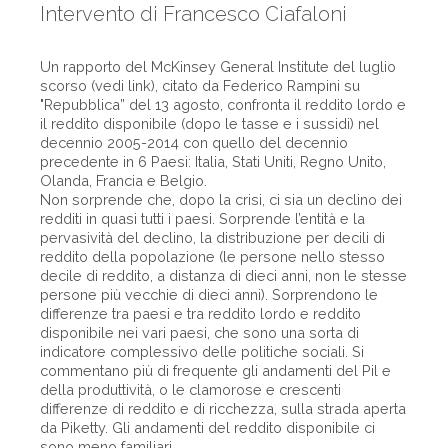
Intervento di Francesco Ciafaloni
Un rapporto del McKinsey General Institute del luglio
scorso (vedi link), citato da Federico Rampini su
"Repubblica” del 13 agosto, confronta il reddito lordo e
il reddito disponibile (dopo le tasse e i sussidi) nel
decennio 2005-2014 con quello del decennio
precedente in 6 Paesi: Italia, Stati Uniti, Regno Unito,
Olanda, Francia e Belgio.
Non sorprende che, dopo la crisi, ci sia un declino dei
redditi in quasi tutti i paesi. Sorprende l’entità e la
pervasività del declino, la distribuzione per decili di
reddito della popolazione (le persone nello stesso
decile di reddito, a distanza di dieci anni, non le stesse
persone più vecchie di dieci anni). Sorprendono le
differenze tra paesi e tra reddito lordo e reddito
disponibile nei vari paesi, che sono una sorta di
indicatore complessivo delle politiche sociali. Si
commentano più di frequente gli andamenti del Pil e
della produttività, o le clamorose e crescenti
differenze di reddito e di ricchezza, sulla strada aperta
da Piketty. Gli andamenti del reddito disponibile ci
sono meno familiari.