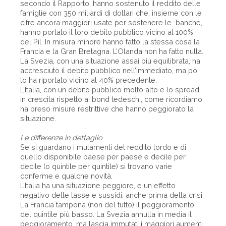
secondo il Rapporto, hanno sostenuto il reddito delle
famiglie con 350 miliardi di dollari che, insieme con le
cifre ancora maggiori usate per sostenere le banche,
hanno portato il loro debito pubblico vicino al 100%
del Pil. In misura minore hanno fatto la stessa cosa la
Francia e la Gran Bretagna. L’Olanda non ha fatto nulla.
La Svezia, con una situazione assai più equilibrata, ha
accresciuto il debito pubblico nell’immediato, ma poi
lo ha riportato vicino al 40% precedente.
L’Italia, con un debito pubblico molto alto e lo spread
in crescita rispetto ai bond tedeschi, come ricordiamo,
ha preso misure restrittive che hanno peggiorato la
situazione.
Le differenze in dettaglio
Se si guardano i mutamenti del reddito lordo e di
quello disponibile paese per paese e decile per
decile (o quintile per quintile) si trovano varie
conferme e qualche novità.
L’Italia ha una situazione peggiore, e un effetto
negativo delle tasse e sussidi, anche prima della crisi.
La Francia tampona (non del tutto) il peggioramento
del quintile più basso. La Svezia annulla in media il
peggioramento, ma lascia immutati i maggiori aumenti