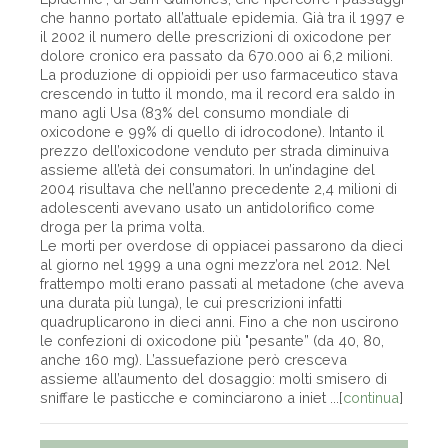
che hanno portato all’attuale epidemia. Già tra il 1997 e
il 2002 il numero delle prescrizioni di oxicodone per
dolore cronico era passato da 670.000 ai 6,2 milioni.
La produzione di oppioidi per uso farmaceutico stava
crescendo in tutto il mondo, ma il record era saldo in
mano agli Usa (83% del consumo mondiale di
oxicodone e 99% di quello di idrocodone). Intanto il
prezzo dell’oxicodone venduto per strada diminuiva
assieme all’età dei consumatori. In un’indagine del
2004 risultava che nell’anno precedente 2,4 milioni di
adolescenti avevano usato un antidolorifico come
droga per la prima volta.
Le morti per overdose di oppiacei passarono da dieci
al giorno nel 1999 a una ogni mezz’ora nel 2012. Nel
frattempo molti erano passati al metadone (che aveva
una durata più lunga), le cui prescrizioni infatti
quadruplicarono in dieci anni. Fino a che non uscirono
le confezioni di oxicodone più "pesante” (da 40, 80,
anche 160 mg). L’assuefazione però cresceva
assieme all’aumento del dosaggio: molti smisero di
sniffare le pasticche e cominciarono a iniet ...[
continua
]