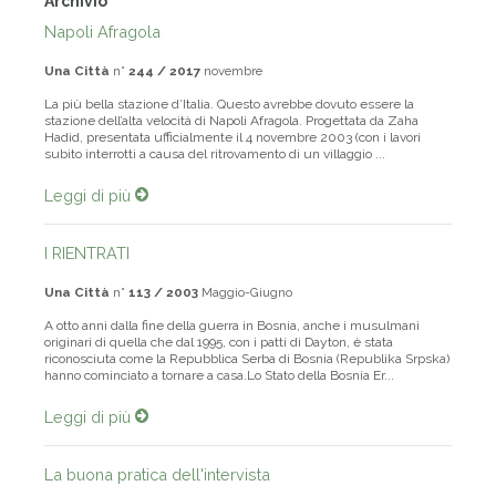
Archivio
Napoli Afragola
Una Città
n°
244 / 2017
novembre
La più bella stazione d’Italia. Questo avrebbe dovuto essere la
stazione dell’alta velocità di Napoli Afragola. Progettata da Zaha
Hadid, presentata ufficialmente il 4 novembre 2003 (con i lavori
subito interrotti a causa del ritrovamento di un villaggio ...
Leggi di più
I RIENTRATI
Una Città
n°
113 / 2003
Maggio-Giugno
A otto anni dalla fine della guerra in Bosnia, anche i musulmani
originari di quella che dal 1995, con i patti di Dayton, è stata
riconosciuta come la Repubblica Serba di Bosnia (Republika Srpska)
hanno cominciato a tornare a casa.Lo Stato della Bosnia Er...
Leggi di più
La buona pratica dell'intervista