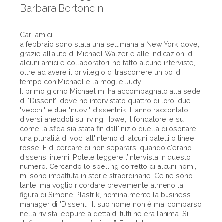
Barbara Bertoncin
Cari amici,
a febbraio sono stata una settimana a New York dove,
grazie all’aiuto di Michael Walzer e alle indicazioni di
alcuni amici e collaboratori, ho fatto alcune interviste,
oltre ad avere il privilegio di trascorrere un po’ di
tempo con Michael e la moglie Judy.
Il primo giorno Michael mi ha accompagnato alla sede
di "Dissent”, dove ho intervistato quattro di loro, due
"vecchi" e due "nuovi" dissentnik. Hanno raccontato
diversi aneddoti su Irving Howe, il fondatore, e su
come la sfida sia stata fin dall'inizio quella di ospitare
una pluralità di voci all'interno di alcuni paletti o linee
rosse. E di cercare di non separarsi quando c'erano
dissensi interni. Potete leggere l’intervista in questo
numero. Cercando lo spelling corretto di alcuni nomi,
mi sono imbattuta in storie straordinarie. Ce ne sono
tante, ma voglio ricordare brevemente almeno la
figura di Simone Plastrik, nominalmente la business
manager di "Dissent”. Il suo nome non è mai comparso
nella rivista, eppure a detta di tutti ne era l’anima. Si