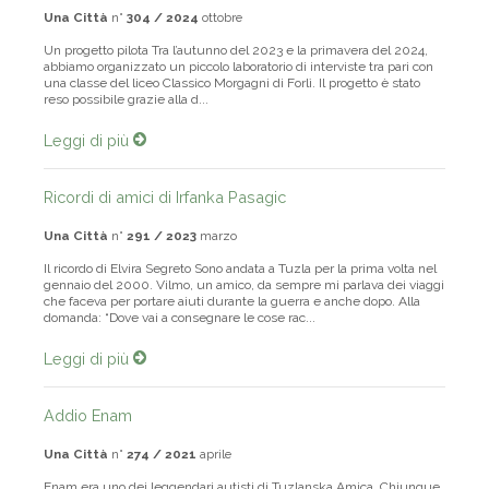
Una Città
n°
304 / 2024
ottobre
Un progetto pilota Tra l’autunno del 2023 e la primavera del 2024,
abbiamo organizzato un piccolo laboratorio di interviste tra pari con
una classe del liceo Classico Morgagni di Forlì. Il progetto è stato
reso possibile grazie alla d...
Leggi di più
Ricordi di amici di Irfanka Pasagic
Una Città
n°
291 / 2023
marzo
Il ricordo di Elvira Segreto Sono andata a Tuzla per la prima volta nel
gennaio del 2000. Vilmo, un amico, da sempre mi parlava dei viaggi
che faceva per portare aiuti durante la guerra e anche dopo. Alla
domanda: “Dove vai a consegnare le cose rac...
Leggi di più
Addio Enam
Una Città
n°
274 / 2021
aprile