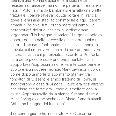
definiva una "donna d’azione”. Era stata nella
resistenza francese, ma non ne parlava. In realtà era
nata in Polonia, ma da bambina si era fatta una brutta
frattura e il padre l’aveva dovuta portare in Francia,
dove si era infine stabilito con moglie e figli. I parenti
rimasti in Polonia -tutti- erano morti nei campi. La
perentorietà dei suoi richiami all’ordine erano
leggendari: "Ho bisogno di parlarti”. L’urgenza poteva
essere dettata dalla necessità di scrivere subito una
lettera di scuse all’abbonato a cui la rivista non era
arrivata, o il rimprovero a un redattore per non avere
ancora chiamato il potenziale sostenitore. Per lei la
cura delle piccole cose era fondamentale. Non
sopportava l’approssimazione. Fare le cose bene e
subito era un dovere morale. Mark Levinson ricorda
come dopo la morte di suo marito Stanley, tra i
fondatori di "Dissent” e amico fraterno di Howe, si
incontrarono a casa di Simone. Howe era così affranto
che disse che forse era il caso di smettere con la
rivista. Appena uscito dalla stanza, Simone disse a
Mark: "Irving dice sciocchezze. ‘Dissent’ andrà avanti.
Abbiamo bisogno del tuo aiuto”.
Il secondo giorno ho incontrato Mike Gecan, un