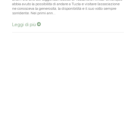
Enam era uno dei leggendari autisti di Tuzlanska Amica. Chiunque
abbia avuto la possibilità di andare a Tuzla e visitare l’associazione
ne conosceva la generosità, la disponibilità e il suo volto sempre
sorridente. Nei primi ann...
Leggi di più