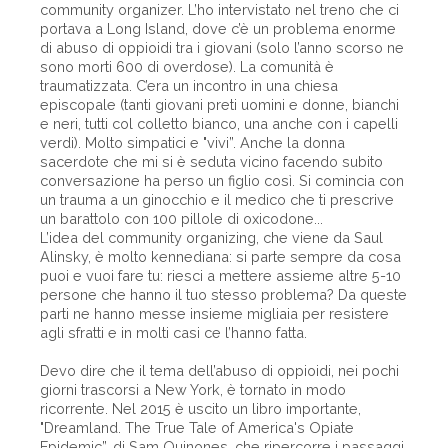
community organizer. L’ho intervistato nel treno che ci
portava a Long Island, dove c’è un problema enorme
di abuso di oppioidi tra i giovani (solo l’anno scorso ne
sono morti 600 di overdose). La comunità è
traumatizzata. C’era un incontro in una chiesa
episcopale (tanti giovani preti uomini e donne, bianchi
e neri, tutti col colletto bianco, una anche con i capelli
verdi). Molto simpatici e "vivi”. Anche la donna
sacerdote che mi si è seduta vicino facendo subito
conversazione ha perso un figlio così. Si comincia con
un trauma a un ginocchio e il medico che ti prescrive
un barattolo con 100 pillole di oxicodone...
L’idea del community organizing, che viene da Saul
Alinsky, è molto kennediana: si parte sempre da cosa
puoi e vuoi fare tu: riesci a mettere assieme altre 5-10
persone che hanno il tuo stesso problema? Da queste
parti ne hanno messe insieme migliaia per resistere
agli sfratti e in molti casi ce l’hanno fatta.
Devo dire che il tema dell’abuso di oppioidi, nei pochi
giorni trascorsi a New York, è tornato in modo
ricorrente. Nel 2015 è uscito un libro importante,
"Dreamland. The True Tale of America's Opiate
Epidemic”, di Sam Quinones, che ripercorre i passaggi