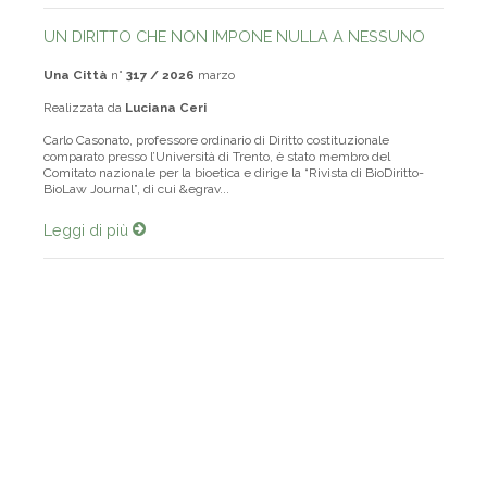
UN DIRITTO CHE NON IMPONE NULLA A NESSUNO
Una Città
n°
317 / 2026
marzo
Realizzata da
Luciana Ceri
Carlo Casonato, professore ordinario di Diritto costituzionale
comparato presso l’Università di Trento, è stato membro del
Comitato nazionale per la bioetica e dirige la “Rivista di BioDiritto-
BioLaw Journal”, di cui &egrav...
Leggi di più