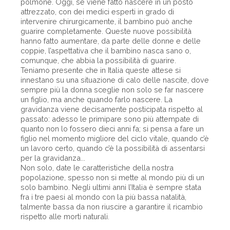
polmone. Oggi, se viene fatto nascere in un posto
attrezzato, con dei medici esperti in grado di
intervenire chirurgicamente, il bambino può anche
guarire completamente. Queste nuove possibilità
hanno fatto aumentare, da parte delle donne e delle
coppie, l’aspettativa che il bambino nasca sano o,
comunque, che abbia la possibilità di guarire.
Teniamo presente che in Italia queste attese si
innestano su una situazione di calo delle nascite, dove
sempre più la donna sceglie non solo se far nascere
un figlio, ma anche quando farlo nascere. La
gravidanza viene decisamente posticipata rispetto al
passato: adesso le primipare sono più attempate di
quanto non lo fossero dieci anni fa; si pensa a fare un
figlio nel momento migliore del ciclo vitale, quando c’è
un lavoro certo, quando c’è la possibilità di assentarsi
per la gravidanza...
Non solo, date le caratteristiche della nostra
popolazione, spesso non si mette al mondo più di un
solo bambino. Negli ultimi anni l’Italia è sempre stata
fra i tre paesi al mondo con la più bassa natalità,
talmente bassa da non riuscire a garantire il ricambio
rispetto alle morti naturali.