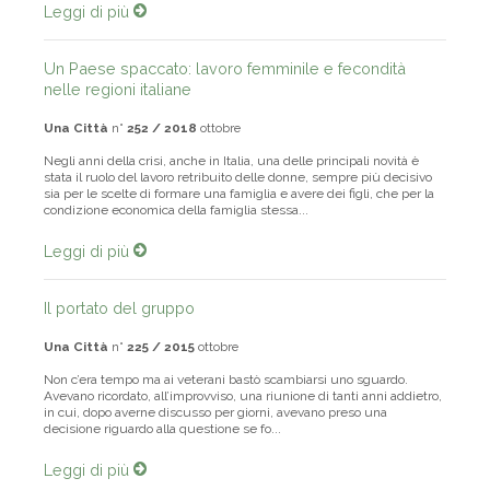
Leggi di più
Un Paese spaccato: lavoro femminile e fecondità
nelle regioni italiane
Una Città
n°
252 / 2018
ottobre
Negli anni della crisi, anche in Italia, una delle principali novità è
stata il ruolo del lavoro retribuito delle donne, sempre più decisivo
sia per le scelte di formare una famiglia e avere dei figli, che per la
condizione economica della famiglia stessa...
Leggi di più
Il portato del gruppo
Una Città
n°
225 / 2015
ottobre
Non c’era tempo ma ai veterani bastò scamb­iarsi uno sguardo.
Avevano ricordato, all’improvviso, una riunione di tanti anni addietro,
in cui, dopo averne discusso per giorni, avevano preso una
decisione riguardo alla questione se fo...
Leggi di più