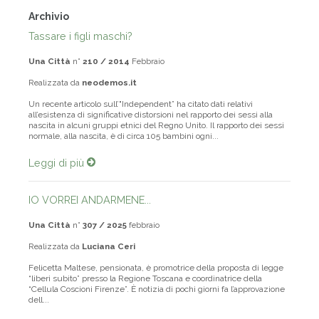
Archivio
Tassare i figli maschi?
Una Città
n°
210 / 2014
Febbraio
Realizzata da
neodemos.it
Un recente articolo sull’"Independent” ha citato dati relativi
all’esistenza di significative distorsioni nel rapporto dei sessi alla
nascita in alcuni gruppi etnici del Regno Unito. Il rapporto dei sessi
normale, alla nascita, è di circa 105 bambini ogni...
Leggi di più
IO VORREI ANDARMENE...
Una Città
n°
307 / 2025
febbraio
Realizzata da
Luciana Ceri
Felicetta Maltese, pensionata, è promotrice della proposta di legge
“liberi subito” presso la Regione Toscana e coordinatrice della
“Cellula Coscioni Firenze”. È notizia di pochi giorni fa l’approvazione
dell...