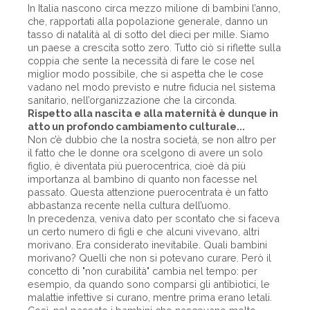
In Italia nascono circa mezzo milione di bambini l’anno,
che, rapportati alla popolazione generale, danno un
tasso di natalità al di sotto del dieci per mille. Siamo
un paese a crescita sotto zero. Tutto ciò si riflette sulla
coppia che sente la necessità di fare le cose nel
miglior modo possibile, che si aspetta che le cose
vadano nel modo previsto e nutre fiducia nel sistema
sanitario, nell’organizzazione che la circonda.
Rispetto alla nascita e alla maternità è dunque in
atto un profondo cambiamento culturale...
Non c’è dubbio che la nostra società, se non altro per
il fatto che le donne ora scelgono di avere un solo
figlio, è diventata più puerocentrica, cioè dà più
importanza al bambino di quanto non facesse nel
passato. Questa attenzione puerocentrata è un fatto
abbastanza recente nella cultura dell’uomo.
In precedenza, veniva dato per scontato che si faceva
un certo numero di figli e che alcuni vivevano, altri
morivano. Era considerato inevitabile. Quali bambini
morivano? Quelli che non si potevano curare. Però il
concetto di "non curabilità" cambia nel tempo: per
esempio, da quando sono comparsi gli antibiotici, le
malattie infettive si curano, mentre prima erano letali.