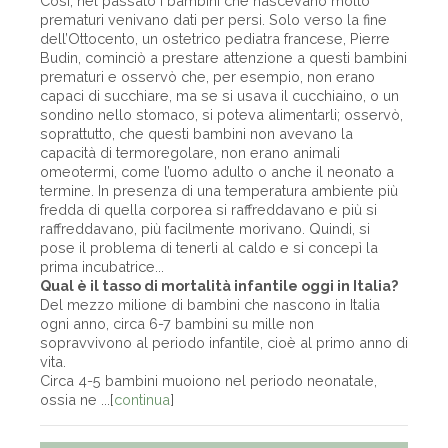
Così, nel passato i bambini che nascevano molto
prematuri venivano dati per persi. Solo verso la fine
dell’Ottocento, un ostetrico pediatra francese, Pierre
Budin, cominciò a prestare attenzione a questi bambini
prematuri e osservò che, per esempio, non erano
capaci di succhiare, ma se si usava il cucchiaino, o un
sondino nello stomaco, si poteva alimentarli; osservò,
soprattutto, che questi bambini non avevano la
capacità di termoregolare, non erano animali
omeotermi, come l’uomo adulto o anche il neonato a
termine. In presenza di una temperatura ambiente più
fredda di quella corporea si raffreddavano e più si
raffreddavano, più facilmente morivano. Quindi, si
pose il problema di tenerli al caldo e si concepì la
prima incubatrice...
Qual è il tasso di mortalità infantile oggi in Italia?
Del mezzo milione di bambini che nascono in Italia
ogni anno, circa 6-7 bambini su mille non
sopravvivono al periodo infantile, cioè al primo anno di
vita.
Circa 4-5 bambini muoiono nel periodo neonatale,
ossia ne ...[
continua
]