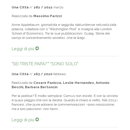
Una Città
n°
282 / 2022
marzo
Realizzata da
Massimo Parizzi
Anne Applebaum, giornalista e saggista statunitense naturalizzata
polacca, collabora con il “Washington Post” e insegna alla London
School of Economics. Tra le sue pubblicazioni, Gulag. Storia dei
campi di concentramento sovietici, che le &egr...
Leggi di più
"SEI TRISTE PAPA?'" "SONO SOLO"
Una Città
n°
263 / 2020
febbraio
Realizzata da
Cesare Panizza, Leslie Hernandez, Antonio
Becchi, Barbara Bertoncin
Per la politica? È molto semplice, Camus non esiste. E con la sinistra
è quasi peggio che con la destra. Questo è chiaro e netto. Nel 2013 i
francesi, che pure adorano le commemorazioni -sono noiosissime,
ma a loro piacciono- non hann...
Leggi di più