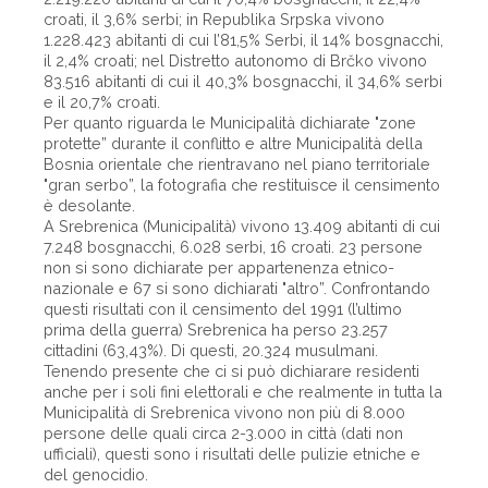
croati, il 3,6% serbi; in Republika Srpska vivono
1.228.423 abitanti di cui l’81,5% Serbi, il 14% bosgnacchi,
il 2,4% croati; nel Distretto autonomo di Brčko vivono
83.516 abitanti di cui il 40,3% bosgnacchi, il 34,6% serbi
e il 20,7% croati.
Per quanto riguarda le Municipalità dichiarate "zone
protette” durante il conflitto e altre Municipalità della
Bosnia orientale che rientravano nel piano territoriale
"gran serbo”, la fotografia che restituisce il censimento
è desolante.
A Srebrenica (Municipalità) vivono 13.409 abitanti di cui
7.248 bosgnacchi, 6.028 serbi, 16 croati. 23 persone
non si sono dichiarate per appartenenza etnico-
nazionale e 67 si sono dichiarati "altro”. Confrontando
questi risultati con il censimento del 1991 (l’ultimo
prima della guerra) Srebrenica ha perso 23.257
cittadini (63,43%). Di questi, 20.324 musulmani.
Tenendo presente che ci si può dichiarare residenti
anche per i soli fini elettorali e che realmente in tutta la
Municipalità di Srebrenica vivono non più di 8.000
persone delle quali circa 2-3.000 in città (dati non
ufficiali), questi sono i risultati delle pulizie etniche e
del genocidio.