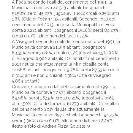
A Foča, secondo i dati del censimento del 1991, la
Municipalità contava 40.513 abitanti: bosgnacchi
51,58%; serbi 45,27%; jugoslavi 1,10%; croati 0,25%; altri
1,8% (Città di Foča 14.335 abitanti). Secondo i dati del
censimento del 2013, adesso la Municipalità di Foča
conta 20.221 abitanti: bosgnacchi 15,16%; serbi 84,23%;
croati 0,10%; altri e non dichiarati 0,51%.
A Višegrad, secondo i dati del censimento del 1991, la
Municipalità contava 21.199 abitanti: bosgnacchi
63,55%; serbi 31,81%; croati 0,15%; jugoslavi 1,5%; (Città
di Višegrad 6.902 abitanti). Dai risultati del censimento
2013 risulta che attualmente la Municipalità conta
10.668 abitanti: bosgnacchi 9,78%; serbi 87,53%; croati
0,31%; altri e non dichiarati 2,38% (Città di Višegrad
5.869 abitanti).
Goražde, secondo i dati del censimento del 1991, la
Municipalità contava 37.573 abitanti: bosgnacchi
69,98%; serbi 26,19%; croati 0,21%; jugoslavi 2,09%;
altri 1,50% (Città di Goražde 16.273 abitanti). Dai risultati
del censimento 2013 risulta che attualmente la
Municipalità conta 20.897 abitanti: bosgnacchi 94,23%;
serbi 3,38%; croati 0,11%; altri e non dichiarati 2,28%.
(testo e foto di Andrea Rizza Goldstein)