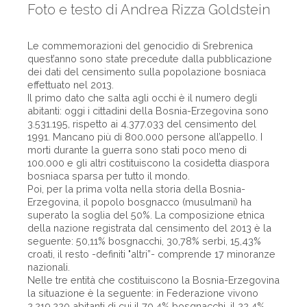
Foto e testo di Andrea Rizza Goldstein
Le commemorazioni del genocidio di Srebrenica
quest’anno sono state precedute dalla pubblicazione
dei dati del censimento sulla popolazione bosniaca
effettuato nel 2013.
Il primo dato che salta agli occhi è il numero degli
abitanti: oggi i cittadini della Bosnia-Erzegovina sono
3.531.195, rispetto ai 4.377.033 del censimento del
1991. Mancano più di 800.000 persone all’appello. I
morti durante la guerra sono stati poco meno di
100.000 e gli altri costituiscono la cosidetta diaspora
bosniaca sparsa per tutto il mondo.
Poi, per la prima volta nella storia della Bosnia-
Erzegovina, il popolo bosgnacco (musulmani) ha
superato la soglia del 50%. La composizione etnica
della nazione registrata dal censimento del 2013 è la
seguente: 50,11% bosgnacchi, 30,78% serbi, 15,43%
croati, il resto -definiti "altri”- comprende 17 minoranze
nazionali.
Nelle tre entità che costituiscono la Bosnia-Erzegovina
la situazione è la seguente: in Federazione vivono
2.219.220 abitanti di cui il 70,4% bosgnacchi, il 22,4%