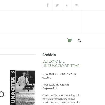
Facebook
Twitter
+39
unacitta@unacitta.o
0543
21422
Archivio
L'ETERNO E IL
LINGUAGGIO DEI TEMPI
Una Città
n°
260 / 2019
ottobre
Realizzata da
Gianni
Saporetti
O
Giovanni Tassani, sociologo di
formazione convertito alla
storia contemporanea, è stato