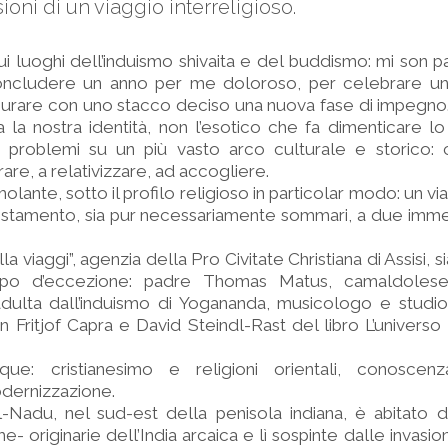
ioni di un viaggio interreligioso.
sui luoghi dell’induismo shivaita e del buddismo: mi son pa
concludere un anno per me doloroso, per celebrare un “
ugurare con uno stacco deciso una nuova fase di impegn
 la nostra identità, non l’esotico che fa dimenticare lo
 problemi su un più vasto arco culturale e storico: c
re, a relativizzare, ad accogliere.
olante, sotto il profilo religioso in particolar modo: un vi
ostamento, sia pur necessariamente sommari, a due imme
la viaggi”, agenzia della Pro Civitate Christiana di Assisi, si
o d’eccezione: padre Thomas Matus, camaldolese c
adulta dall’induismo di Yogananda, musicologo e studio
 Fritjof Capra e David Steindl-Rast del libro L’univer
ue: cristianesimo e religioni orientali, conoscenz
dernizzazione.
-Nadu, nel sud-est della penisola indiana, è abitato d
e- originarie dell’India arcaica e lì sospinte dalle invasion