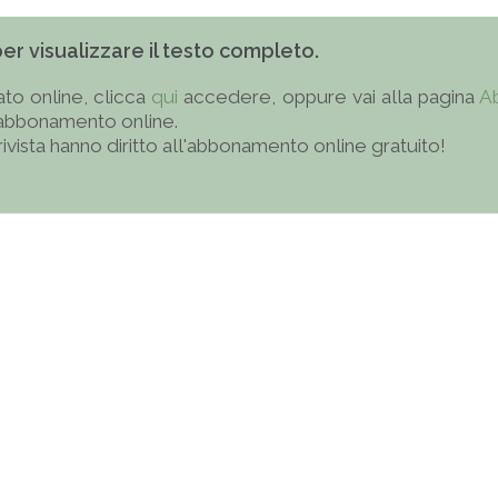
 per visualizzare il testo completo.
to online, clicca
qui
accedere, oppure vai alla pagina
A
'abbonamento online.
 rivista hanno diritto all'abbonamento online gratuito!