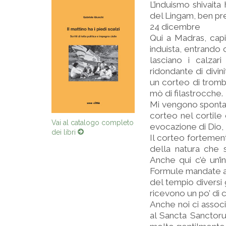
L’induismo shivaita 
del Lingam, ben pre
24 dicembre
Qui a Madras, capi
induista, entrando 
lasciano i calzar
ridondante di divin
un corteo di tromb
mò di filastrocche.
Mi vengono spontan
corteo nel cortile
Vai al catalogo completo
evocazione di Dio, l’
dei libri
Il corteo fortemen
della natura che 
Anche qui c’è un’i
Formule mandate a m
del tempio diversi 
ricevono un po’ di 
Anche noi ci associ
al Sancta Sanctor