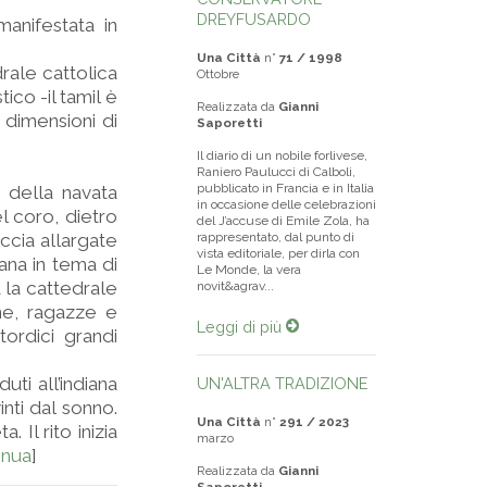
DREYFUSARDO
manifestata in
Una Città
n°
71 / 1998
rale cattolica
Ottobre
ico -il tamil è
Realizzata da
Gianni
 dimensioni di
Saporetti
Il diario di un nobile forlivese,
Raniero Paulucci di Calboli,
pubblicato in Francia e in Italia
i della navata
in occasione delle celebrazioni
l coro, dietro
del J’accuse di Emile Zola, ha
accia allargate
rappresentato, dal punto di
vista editoriale, per dirla con
iana in tema di
Le Monde, la vera
a la cattedrale
novit&agrav...
ne, ragazze e
Leggi di più
ordici grandi
uti all’indiana
UN'ALTRA TRADIZIONE
inti dal sonno.
Una Città
n°
291 / 2023
 Il rito inizia
marzo
inua
]
Realizzata da
Gianni