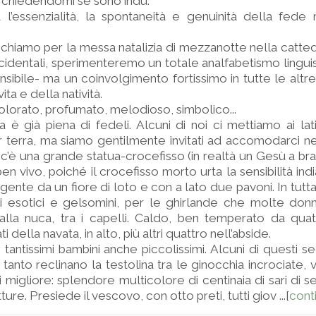
 chiedendomi se sono indù.
l’essenzialità, la spontaneità e genuinità della fede 
echiamo per la messa natalizia di mezzanotte nella catted
cidentali, sperimenteremo un totale analfabetismo linguist
sibile- ma un coinvolgimento fortissimo in tutte le altre
ita e della natività.
olorato, profumato, melodioso, simbolico...
a è già piena di fedeli. Alcuni di noi ci mettiamo ai lat
r terra, ma siamo gentilmente invitati ad accomodarci ne
de c’è una grande statua-crocefisso (in realtà un Gesù a br
n vivo, poiché il crocefisso morto urta la sensibilità ind
rgente da un fiore di loto e con a lato due pavoni. In tutt
ri esotici e gelsomini, per le ghirlande che molte don
lla nuca, tra i capelli. Caldo, ben temperato da quatt
ati della navata, in alto, più altri quattro nell’abside.
antissimi bambini anche piccolissimi. Alcuni di questi sed
tanto reclinano la testolina tra le ginocchia incrociate, v
migliore: splendore multicolore di centinaia di sari di seta.
ture. Presiede il vescovo, con otto preti, tutti giov ...[
cont