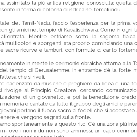
ha assimilato la più antica religione conosciuta: quella de
sente in forma di colonna cilindrica nei templi indù.
tale del Tamil-Nadu, faccio l’esperienza per la prima v
con gli amici nel tempio di Kapalischwara. Come in ogni l
i all’entrata. Mentre entriamo sotto la sagoma tipica
ità multicolori e sporgenti, sta proprio cominciando una 
e sacre ricurve e tamburi, con formule di canto fortem
eamente in mente le cerimonie ebraiche attorno alla To
 del tempio di Gerusalemme. In entrambe c’è la forte i
attesa che si riveli.
te cadenzato da musiche e preghiere dà l’idea di una fo
si rivolge al Principio Creatore, cercando comunicazi
niziazione di un giovanetto, e poi la benedizione cred
emoria e cantate da tutto il gruppo degli amici e parenti
giovani portano il fuoco sacro ai fedeli che si accostano
cenere e vengono segnati sulla fronte.
amo spontaneamente a questo rito. C’è una zona più inter
um- ove i non indù non sono ammessi: un capo cerimon