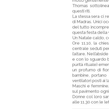
molto gentilmente
Thomas sottolinea 
questi riti.
La stessa sera ci r
di Madras. Unici oc
del tutto incompren
questa festa della v
Un Natale caldo, c
Ore 11,10, la chies
centrale seduti pe
l’altare. Nell’absi
e con lo sguardo be
purità rituale) eme
un profumo di fio
bambine, portano a
ventilatori posti ai l
Maschi e femmine, t
sul pavimento ogni 
Donne col loro sari 
alle 11,30 con le let