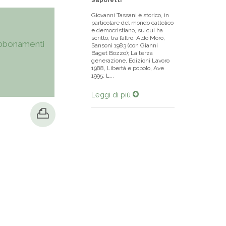
Saporetti
Giovanni Tassani è storico, in
particolare del mondo cattolico
e democristiano, su cui ha
scritto, tra l’altro: Aldo Moro,
bbonamenti
Sansoni 1983 (con Gianni
Baget Bozzo); La terza
generazione, Edizioni Lavoro
1988, Libertà e popolo, Ave
1995; L...
Leggi di più