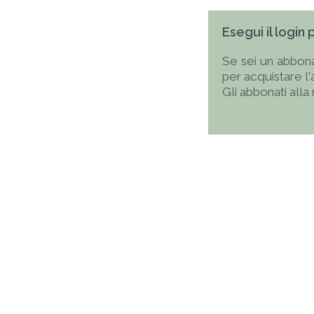
Esegui il login
Se sei un abbona
per acquistare l
Gli abbonati alla