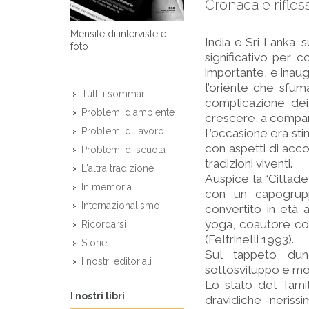
Cronaca e rifless
Mensile di interviste e
India e Sri Lanka, 
foto
significativo per 
importante, e ina
l’oriente che sfuma
Tutti i sommari
complicazione dei
Problemi d'ambiente
crescere, a compara
Problemi di lavoro
L’occasione era stim
con aspetti di acc
Problemi di scuola
tradizioni viventi.
L'altra tradizione
Auspice la “Cittadel
In memoria
con un capogrupp
Internazionalismo
convertito in età 
yoga, coautore con
Ricordarsi
(Feltrinelli 1993).
Storie
Sul tappeto dunq
I nostri editoriali
sottosviluppo e mo
Lo stato del Tamil
I nostri libri
dravidiche -nerissim