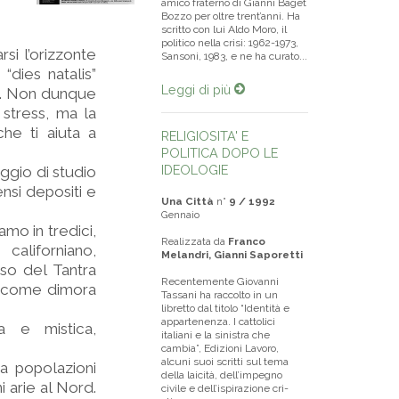
amico fraterno di Gianni Baget
Bozzo per oltre trent’anni. Ha
scritto con lui Aldo Moro, il
politico nella crisi: 1962-1973,
rsi l’orizzonte
Sansoni, 1983, e ne ha curato...
dies natalis”
Leggi di più
o. Non dunque
 stress, ma la
he ti aiuta a
RELIGIOSITA' E
POLITICA DOPO LE
IDEOLOGIE
aggio di studio
nsi depositi e
Una Città
n°
9 / 1992
Gennaio
amo in tredici,
Realizzata da
Franco
aliforniano,
Melandri, Gianni Saporetti
so del Tantra
Recentemente Giovanni
so come dimora
Tassani ha raccolto in un
libretto dal titolo “Identità e
appartenenza. I cattolici
a e mistica,
italiani e la si­nistra che
cambia”, Edizioni Lavoro,
alcuni suoi scritti sul tema
a popolazioni
della laicità, dell’impegno
i arie al Nord.
civile e dell’ispirazione cri­