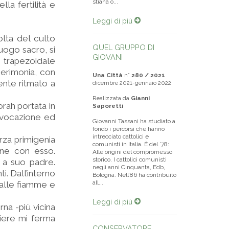
stiana o...
lla fertilità e
Leggi di più
olta del culto
QUEL GRUPPO DI
uogo sacro, si
GIOVANI
 trapezoidale
cerimonia, con
Una Città
n°
280 / 2021
ente ritmato a
dicembre 2021-gennaio 2022
Realizzata da
Gianni
rah portata in
Saporetti
nvocazione ed
Giovanni Tassani ha studiato a
fondo i percorsi che hanno
intrecciato cattolici e
rza primigenia
comunisti in Italia. È del ’78:
one con esso.
Alle origini del compromesso
storico. I cattolici comunisti
o a suo padre.
negli anni Cinquanta, Edb,
. Dall’interno
Bologna. Nell’86 ha contribuito
all...
 alle fiamme e
Leggi di più
na -più vicina
iere mi ferma
CONSERVATORE