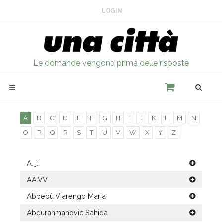
LOGIN
Le domande vengono prima delle risposte
A
B
C
D
E
F
G
H
I
J
K
L
M
N
O
P
Q
R
S
T
U
V
W
X
Y
Z
A. j.
AA.VV.
Abbebù Viarengo Maria
Abdurahmanovic Sahida