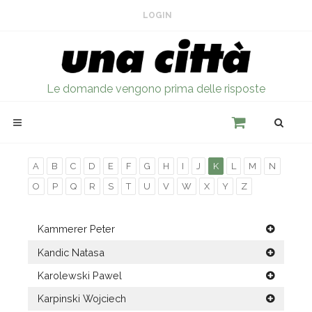
LOGIN
Le domande vengono prima delle risposte
A
B
C
D
E
F
G
H
I
J
K
L
M
N
O
P
Q
R
S
T
U
V
W
X
Y
Z
Kammerer Peter
Kandic Natasa
Karolewski Pawel
Karpinski Wojciech