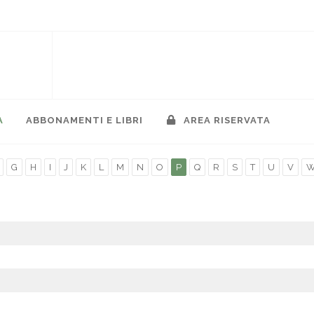
A
ABBONAMENTI E LIBRI
AREA RISERVATA
G
H
I
J
K
L
M
N
O
P
Q
R
S
T
U
V