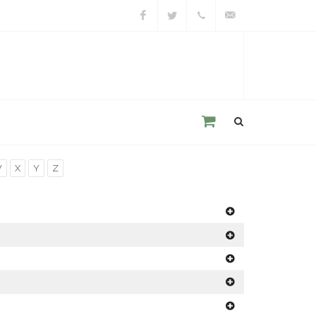
Facebook
Twitter
+39
unacitta@unacitta.o
0543
21422
W
X
Y
Z