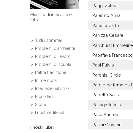
Paggi Zulma
Mensile di interviste e
Palermo Anna
foto
Panella Carlo
Panizza Cesare
Tutti i sommari
Pankhurst Emmelin
Problemi d'ambiente
Papafava Francesco
Problemi di lavoro
Problemi di scuola
Papi Fulvio
L'altra tradizione
Parents' Circle
In memoria
Parole de femmes 
Internazionalismo
Parrello Santa
Ricordarsi
Pasagic Irfanka
Storie
I nostri editoriali
Pase Andrea
Pasini Giovanni
I nostri libri