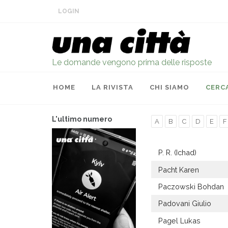
LOGIN
Le domande vengono prima delle risposte
HOME
LA RIVISTA
CHI SIAMO
CERC
L'ultimo numero
A
B
C
D
E
F
P. R. (Ichad)
Pacht Karen
Paczowski Bohdan
Padovani Giulio
Pagel Lukas