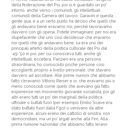
della federazione del Psi, poi si è guardato un po’
intorno, anche verso i comunisti, gli intellettuali
comunisti della Camera del lavoro, Garavini e questa
gente qua, e a un certo punto ha deciso che quelli che
gli andavano bene eravamo noi, perché lavoravamo
davvero con gli operai. Potete immaginare, per noi era
stupefacente che uno così decidesse che eravamo
noi quelli che gli andavano bene; lui era uno dei
principali artefici della politica culturale del Psi dal
’49-’50 in poi, per cui conosceva tutti, anche gli
intellettuali, eccetera. Panzieri era una persona
straordinaria, ho conosciuto poche persone così
accoglienti, proprio a livello personale, che stavano
davvero ad ascoltare. Alle prime riunioni che abbiamo
fatto c’eravamo Vittorio Rieser e io, che eravamo più o
meno conosciuti come quelli che avevano già fatto
esperienze nel movimento giovanile socialista, poi gli
altri erano tutti un po’ dei marginali della politica
ufficiale o buttati fuori (per esempio Emilio Soave era
stato buttato fuori dalla Fgci) o venivano da altre
esperienze, alcuni erano dei cattolici di sinistra, non
democristiani, ma un po’ legati anche alla Fim. Alla
prima riunione nazionale che abbiamo fatto (erano