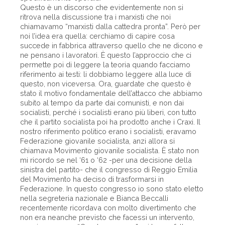
Questo è un discorso che evidentemente non si
ritrova nella discussione tra i marxisti che noi
chiamavamo “marxisti dalla cattedra pronta”. Però per
noi l’idea era quella: cerchiamo di capire cosa
succede in fabbrica attraverso quello che ne dicono e
ne pensano i lavoratori. È questo l’approccio che ci
permette poi di leggere la teoria quando facciamo
riferimento ai testi: li dobbiamo leggere alla luce di
questo, non viceversa. Ora, guardate che questo è
stato il motivo fondamentale dell’attacco che abbiamo
subito al tempo da parte dai comunisti, e non dai
socialisti, perché i socialisti erano più liberi, con tutto
che il partito socialista poi ha prodotto anche i Craxi. Il
nostro riferimento politico erano i socialisti, eravamo
Federazione giovanile socialista, anzi allora si
chiamava Movimento giovanile socialista. È stato non
mi ricordo se nel ‘61 o ‘62 -per una decisione della
sinistra del partito- che il congresso di Reggio Emilia
del Movimento ha deciso di trasformarsi in
Federazione. In questo congresso io sono stato eletto
nella segreteria nazionale e Bianca Beccalli
recentemente ricordava con molto divertimento che
non era neanche previsto che facessi un intervento,