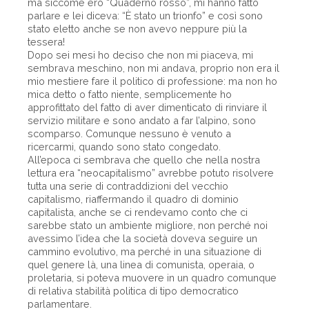
ma siccome ero “Quaderno rosso”, mi hanno fatto
parlare e lei diceva: “È stato un trionfo” e così sono
stato eletto anche se non avevo neppure più la
tessera!
Dopo sei mesi ho deciso che non mi piaceva, mi
sembrava meschino, non mi andava, proprio non era il
mio mestiere fare il politico di professione: ma non ho
mica detto o fatto niente, semplicemente ho
approfittato del fatto di aver dimenticato di rinviare il
servizio militare e sono andato a far l’alpino, sono
scomparso. Comunque nessuno è venuto a
ricercarmi, quando sono stato congedato.
All’epoca ci sembrava che quello che nella nostra
lettura era “neocapitalismo” avrebbe potuto risolvere
tutta una serie di contraddizioni del vecchio
capitalismo, riaffermando il quadro di dominio
capitalista, anche se ci rendevamo conto che ci
sarebbe stato un ambiente migliore, non perché noi
avessimo l’idea che la società doveva seguire un
cammino evolutivo, ma perché in una situazione di
quel genere là, una linea di comunista, operaia, o
proletaria, si poteva muovere in un quadro comunque
di relativa stabilità politica di tipo democratico
parlamentare.