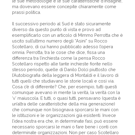
le sue metodologie e le sue caratteristiche d’indagine,
ma dovevano essere concepite chiaramente come
prassi politica.
Il successivo periodo al Sud è stato sicuramente
diverso da questo punto di vista e provo ad
esemplificarlo con un articolo di Mimmo Perrotta che è
uscito sull’ultimo numero degli “Asini” su Rocco
Scotellaro, di cui hanno pubblicato adesso l’opera
omnia. Perrotta, tra le cose che dice, fissa una
differenza tra l’inchiesta come la pensa Rocco
Scotellaro rispetto alle tante inchieste fiorite nello
stesso periodo, quelle di Danilo Dolci piuttosto che
l’Autobiografia della leggera di Montaldi e il lavoro di
tutti quelli che studiavano le storie locali e così via.
Cosa c’è di differente? Che, per esempio, tutti questi
comunque avevano in mente la verità, la verità con la
‘v’ maiuscola. E tutti, o quasi tutti, pensavano (questa è
un’altra delle caratteristiche della mia generazione)
che comunque non bisognava sporcarsi le mani con
le istituzioni e le organizzazioni già esistenti. Invece
l’idea nostra era che, in determinate fasi, può essere
necessario sporcarsi le mani o fare bene i conti con
determinate organizzazioni. Non per caso Scotellaro