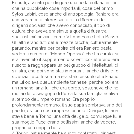
Einaudi, assunto per dirigere una bella collana di libri,
che ha pubblicato cose importanti, cose del primo
Sylos Labini, cose anche di antropologia. Raniero era
uno veramente interessante e, a differenza dei
dirigenti socialisti che avevo conosciuto, il tipo di
cultura che aveva era simile a quella diffusa tra i
socialisti più anziani, come Vittorio Foa e Lelio Basso.
Gli altri erano tutti delle mezze tacche, culturalmente
parlando, mentre per capire chi era Raniero basta
vedere i numeri di “Mondo Operaio” che ha curato: si
era inventato il supplemento scientifico-letterario, era
riuscito a raggruppare un bel gruppo di intellettuali di
sinistra, che poi sono stati importanti, anche di fisici, di
scienziati ecc. Insomma era stato assunto alla Einaudi,
ma lui odiava quell’ambiente torinese, perché poi era
un romano, anzi lui, che era ebreo, sosteneva che nei
ruolini della sinagoga di Roma la sua famiglia risaliva
al tempo dell’impero romano! Era proprio
profondamente romano, il suo papà sembrava uno del
ghetto, era una cosa impressionante. Dunque, lui non
stava bene a Torino, una città del gelo, comunque lui e
sua moglie Pucci erano bellissimi anche da vedere,
proprio una coppia bella.
A Torino, naturalmente ha subito contattato i dirigenti