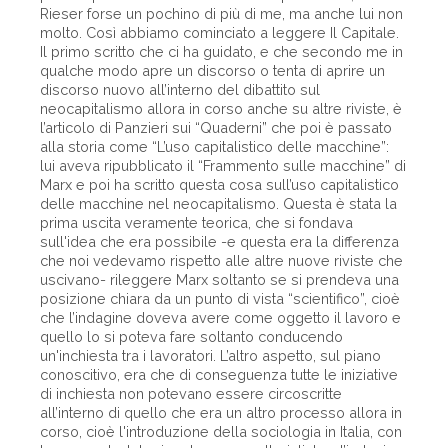
Rieser forse un pochino di più di me, ma anche lui non
molto. Così abbiamo cominciato a leggere Il Capitale.
Il primo scritto che ci ha guidato, e che secondo me in
qualche modo apre un discorso o tenta di aprire un
discorso nuovo all’interno del dibattito sul
neocapitalismo allora in corso anche su altre riviste, è
l’articolo di Panzieri sui “Quaderni” che poi è passato
alla storia come “L’uso capitalistico delle macchine”:
lui aveva ripubblicato il “Frammento sulle macchine” di
Marx e poi ha scritto questa cosa sull’uso capitalistico
delle macchine nel neocapitalismo. Questa è stata la
prima uscita veramente teorica, che si fondava
sull'idea che era possibile -e questa era la differenza
che noi vedevamo rispetto alle altre nuove riviste che
uscivano- rileggere Marx soltanto se si prendeva una
posizione chiara da un punto di vista “scientifico”, cioè
che l’indagine doveva avere come oggetto il lavoro e
quello lo si poteva fare soltanto conducendo
un'inchiesta tra i lavoratori. L’altro aspetto, sul piano
conoscitivo, era che di conseguenza tutte le iniziative
di inchiesta non potevano essere circoscritte
all’interno di quello che era un altro processo allora in
corso, cioè l'introduzione della sociologia in Italia, con