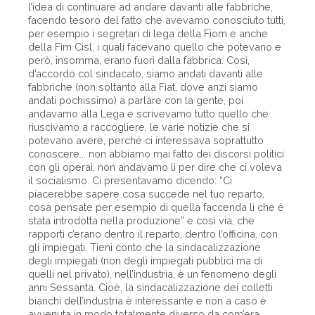
l’idea di continuare ad andare davanti alle fabbriche,
facendo tesoro del fatto che avevamo conosciuto tutti,
per esempio i segretari di lega della Fiom e anche
della Fim Cisl, i quali facevano quello che potevano e
però, insomma, erano fuori dalla fabbrica. Così,
d’accordo col sindacato, siamo andati davanti alle
fabbriche (non soltanto alla Fiat, dove anzi siamo
andati pochissimo) a parlare con la gente, poi
andavamo alla Lega e scrivevamo tutto quello che
riuscivamo a raccogliere, le varie notizie che si
potevano avere, perché ci interessava soprattutto
conoscere... non abbiamo mai fatto dei discorsi politici
con gli operai, non andavamo lì per dire che ci voleva
il socialismo. Ci presentavamo dicendo: “Ci
piacerebbe sapere cosa succede nel tuo reparto,
cosa pensate per esempio di quella faccenda lì che è
stata introdotta nella produzione” e così via, che
rapporti c’erano dentro il reparto, dentro l’officina, con
gli impiegati. Tieni conto che la sindacalizzazione
degli impiegati (non degli impiegati pubblici ma di
quelli nel privato), nell’industria, è un fenomeno degli
anni Sessanta. Cioè, la sindacalizzazione dei colletti
bianchi dell’industria è interessante e non a caso è
avvenuta in modo totalmente diverso da com’era