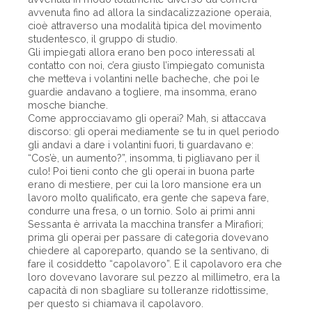
avvenuta fino ad allora la sindacalizzazione operaia,
cioè attraverso una modalità tipica del movimento
studentesco, il gruppo di studio.
Gli impiegati allora erano ben poco interessati al
contatto con noi, c’era giusto l’impiegato comunista
che metteva i volantini nelle bacheche, che poi le
guardie andavano a togliere, ma insomma, erano
mosche bianche.
Come approcciavamo gli operai? Mah, si attaccava
discorso: gli operai mediamente se tu in quel periodo
gli andavi a dare i volantini fuori, ti guardavano e:
“Cos’è, un aumento?”, insomma, ti pigliavano per il
culo! Poi tieni conto che gli operai in buona parte
erano di mestiere, per cui la loro mansione era un
lavoro molto qualificato, era gente che sapeva fare,
condurre una fresa, o un tornio. Solo ai primi anni
Sessanta è arrivata la macchina transfer a Mirafiori;
prima gli operai per passare di categoria dovevano
chiedere al caporeparto, quando se la sentivano, di
fare il cosiddetto “capolavoro”. E il capolavoro era che
loro dovevano lavorare sul pezzo al millimetro, era la
capacità di non sbagliare su tolleranze ridottissime,
per questo si chiamava il capolavoro.