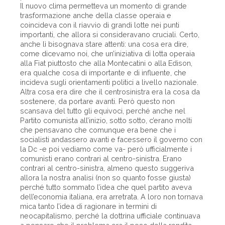
Il nuovo clima permetteva un momento di grande
trasformazione anche della classe operaia e
coincideva con il riavvio di grandi lotte nei punti
importanti, che allora si consideravano cruciali. Certo,
anche lì bisognava stare attenti: una cosa era dire,
come dicevamo noi, che un’iniziativa di lotta operaia
alla Fiat piuttosto che alla Montecatini o alla Edison,
era qualche cosa di importante e di influente, che
incideva sugli orientamenti politici a livello nazionale.
Altra cosa era dire che il centrosinistra era la cosa da
sostenere, da portare avanti. Però questo non
scansava del tutto gli equivoci, perché anche nel
Partito comunista all’inizio, sotto sotto, c’erano molti
che pensavano che comunque era bene che i
socialisti andassero avanti e facessero il governo con
la Dc -e poi vediamo come va- però ufficialmente i
comunisti erano contrari al centro-sinistra. Erano
contrari al centro-sinistra, almeno questo suggeriva
allora la nostra analisi (non so quanto fosse giusta)
perché tutto sommato l’idea che quel partito aveva
dell’economia italiana, era arretrata. A loro non tornava
mica tanto l’idea di ragionare in termini di
neocapitalismo, perché la dottrina ufficiale continuava