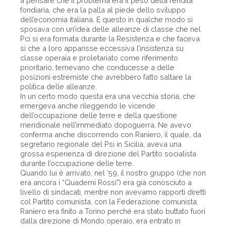
a pensare che il problema era il peso della rendita
fondiaria, che era la palla al piede dello sviluppo
dell’economia italiana. E questo in qualche modo si
sposava con un’idea delle alleanze di classe che nel
Pci si era formata durante la Resistenza e che faceva
sì che a loro apparisse eccessiva l’insistenza su
classe operaia e proletariato come riferimento
prioritario, temevano che conducesse a delle
posizioni estremiste che avrebbero fatto saltare la
politica delle alleanze.
In un certo modo questa era una vecchia storia, che
emergeva anche rileggendo le vicende
dell’occupazione delle terre e della questione
meridionale nell’immediato dopoguerra. Ne avevo
conferma anche discorrendo con Raniero, il quale, da
segretario regionale del Psi in Sicilia, aveva una
grossa esperienza di direzione del Partito socialista
durante l’occupazione delle terre.
Quando lui è arrivato, nel ’59, il nostro gruppo (che non
era ancora i “Quaderni Rossi”) era già conosciuto a
livello di sindacati, mentre non avevamo rapporti diretti
col Partito comunista, con la Federazione comunista.
Raniero era finito a Torino perché era stato buttato fuori
dalla direzione di Mondo operaio, era entrato in