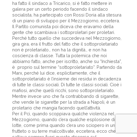
ha fatto il sindaco a Tricarico, si è fatto mettere in
galera per un certo periodo facendo il sindaco
socialista, ha partecipato con Rossi Doria alla stesura
di un piano di sviluppo per il Mezzogiorno, eccetera.
Il Partito comunista poi diceva che eravamo della
gente che scambiava i sottoproletari per proletari.
Perché tutto quello che succedeva nel Mezzogiorno,
gira gira, era il frutto del fatto che il sottoproletariato
non è proletariato… non ha la dignità… e non ha
coscienza di classe. Tutta la polemica che noi
abbiamo fatto, anche per iscritto, anche su “Inchiesta”,
è proprio sul termine “sottoproletariato”. Partendo da
Marx, perché lui dice, esplicitamente, che il
sottoproletariato è l’insieme dei residui in decadenza
di tutte le classi sociali. Di tutte le classi sociali. Cioè i
mafiosi, anche quelli ricchi, sono sottoproletariato.
Mentre invece uno che fa contrabbando di sigarette,
che vende le sigarette per la strada a Napoli, è un
proletario che mangia facendo quell’attività.
Per il Pci, quando scoppiava qualche violenza nel
Mezzogiorno, quando c’era qualche esplosione di
lotte, come prima quando c’era uno sciopero in un
frutteto o su terre malcoltivate, eccetera, ecco che
saltava sempre fuori questo discorso sul