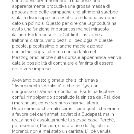
sono serviti per mantenere in una posizione
apparentemente produttiva una grossa massa di
popolazione delle campagne che altrimenti sarebbe
stata in disoccupazione esplicita e dunque avrebbe
dato un po’ noia. Questo per dire che l’agricoltura ha
avuto una funzione importantissima nel miracolo
italiano. Federconsorzi e Coldiretti, assieme ai
trattorini, distribuivano pezzi di ideologia. A queste
piccole, piccolissime o anche medie aziende
contadine, soprattutto ma non soltanto nel
Mezzogiorno, anche sulla dorsale appenninica, veniva
data la possibilità di continuare a far finta di essere
delle vere imprese....
Avevamo questo giornale che si chiamava
“Risorgimento socialista” e che nel ‘56, con il
congresso di Venezia, confluì nel Psi. In particolare
confluì rimpolpando soprattutto la sinistra del Psi, cioè,
i morandiani, come vennero chiamati allora.
Dopo saranno chiamati i carristi, cioè quelli che erano
a favore dei carri armati sovietici a Budapest, ma in
realtà non è assolutamente la stessa cosa. Perché,
per esempio, Panzieri, che era uno dei figliolini di
Morandi, non è mai stato un carrista. Lì c’è venuta