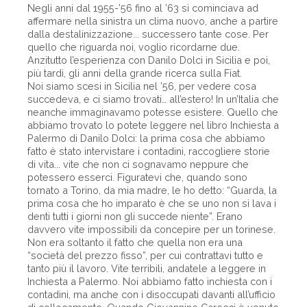
Negli anni dal 1955-’56 fino al ’63 si cominciava ad
affermare nella sinistra un clima nuovo, anche a partire
dalla destalinizzazione... successero tante cose. Per
quello che riguarda noi, voglio ricordarne due.
Anzitutto l’esperienza con Danilo Dolci in Sicilia e poi,
più tardi, gli anni della grande ricerca sulla Fiat.
Noi siamo scesi in Sicilia nel ’56, per vedere cosa
succedeva, e ci siamo trovati… all’estero! In un’Italia che
neanche immaginavamo potesse esistere. Quello che
abbiamo trovato lo potete leggere nel libro Inchiesta a
Palermo di Danilo Dolci: la prima cosa che abbiamo
fatto è stato intervistare i contadini, raccogliere storie
di vita... vite che non ci sognavamo neppure che
potessero esserci. Figuratevi che, quando sono
tornato a Torino, da mia madre, le ho detto: “Guarda, la
prima cosa che ho imparato è che se uno non si lava i
denti tutti i giorni non gli succede niente”. Erano
davvero vite impossibili da concepire per un torinese.
Non era soltanto il fatto che quella non era una
“società del prezzo fisso”, per cui contrattavi tutto e
tanto più il lavoro. Vite terribili, andatele a leggere in
Inchiesta a Palermo. Noi abbiamo fatto inchiesta con i
contadini, ma anche con i disoccupati davanti all’ufficio