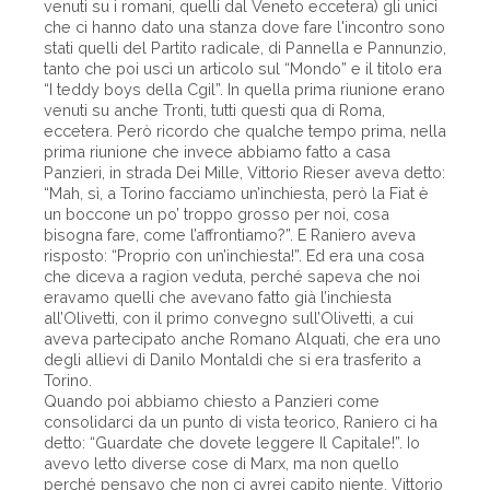
venuti su i romani, quelli dal Veneto eccetera) gli unici
che ci hanno dato una stanza dove fare l'incontro sono
stati quelli del Partito radicale, di Pannella e Pannunzio,
tanto che poi uscì un articolo sul “Mondo” e il titolo era
“I teddy boys della Cgil”. In quella prima riunione erano
venuti su anche Tronti, tutti questi qua di Roma,
eccetera. Però ricordo che qualche tempo prima, nella
prima riunione che invece abbiamo fatto a casa
Panzieri, in strada Dei Mille, Vittorio Rieser aveva detto:
“Mah, sì, a Torino facciamo un’inchiesta, però la Fiat è
un boccone un po’ troppo grosso per noi, cosa
bisogna fare, come l’affrontiamo?”. E Raniero aveva
risposto: “Proprio con un’inchiesta!”. Ed era una cosa
che diceva a ragion veduta, perché sapeva che noi
eravamo quelli che avevano fatto già l’inchiesta
all’Olivetti, con il primo convegno sull’Olivetti, a cui
aveva partecipato anche Romano Alquati, che era uno
degli allievi di Danilo Montaldi che si era trasferito a
Torino.
Quando poi abbiamo chiesto a Panzieri come
consolidarci da un punto di vista teorico, Raniero ci ha
detto: “Guardate che dovete leggere Il Capitale!”. Io
avevo letto diverse cose di Marx, ma non quello
perché pensavo che non ci avrei capito niente, Vittorio