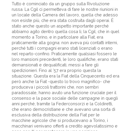
Tutto è cominciato da un gruppo sulla Rivoluzione
russa. La Cgil ci permetteva di fare le nostre riunioni in
un locale della Camera del lavoro, quella che adesso
non esiste più, che era stata costruita dagli operai. È
stato anche questo un aspetto importante perché
abbiamo agito dentro quella cosa lì, la Cgil, che in quel
momento a Torino, e in particolare alla Fiat, era
praticamente alla gogna: non aveva più contatti interni,
perché tutti i compagni erano stati licenziati o erano
nel reparto-confino. Praticamente qualsiasi fossero le
loro mansioni precedenti, le loro qualifiche, erano stati
demansionati e dequalificati, messi a fare gli
spedizionieri. Fino al ’57 era proprio questa la
situazione. Questa era la Fiat della Cinquecento ed era
però anche la Fiat -questo lo trovo magnifico- che
produceva i piccoli trattorini che, non sembri
paradossale, hanno avuto una funzione cruciale per il
consenso e la pace sociale delle campagne in quegli
anni perché, tramite la Federconsorzi e la Coldiretti,
che erano democristiane e che avevano una sorta di
esclusiva della distribuzione della Fiat per le
macchine agricole che si producevano a Torino, i
macchinari venivano offerti a credito agevolatissimo e