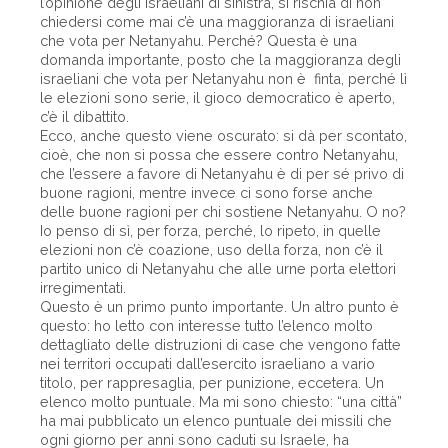
l’opinione degli israeliani di sinistra, si rischia di non
chiedersi come mai c’è una maggioranza di israeliani
che vota per Netanyahu. Perché? Questa è una
domanda importante, posto che la maggioranza degli
israeliani che vota per Netanyahu non è finta, perché lì
le elezioni sono serie, il gioco democratico è aperto,
c’è il dibattito.
Ecco, anche questo viene oscurato: si dà per scontato,
cioè, che non si possa che essere contro Netanyahu,
che l’essere a favore di Netanyahu è di per sé privo di
buone ragioni, mentre invece ci sono forse anche
delle buone ragioni per chi sostiene Netanyahu. O no?
Io penso di sì, per forza, perché, lo ripeto, in quelle
elezioni non c’è coazione, uso della forza, non c’è il
partito unico di Netanyahu che alle urne porta elettori
irregimentati.
Questo è un primo punto importante. Un altro punto è
questo: ho letto con interesse tutto l’elenco molto
dettagliato delle distruzioni di case che vengono fatte
nei territori occupati dall’esercito israeliano a vario
titolo, per rappresaglia, per punizione, eccetera. Un
elenco molto puntuale. Ma mi sono chiesto: “una città”
ha mai pubblicato un elenco puntuale dei missili che
ogni giorno per anni sono caduti su Israele, ha