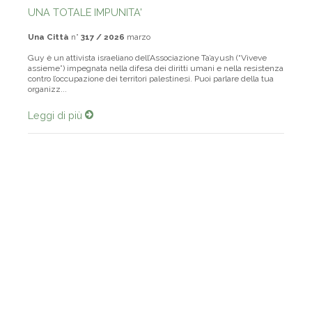
UNA TOTALE IMPUNITA'
Una Città
n°
317 / 2026
marzo
Guy è un attivista israeliano dell’Associazione Ta’ayush (“Viveve
assieme”) impegnata nella difesa dei diritti umani e nella resistenza
contro l’occupazione dei territori palestinesi. Puoi parlare della tua
organizz...
Leggi di più