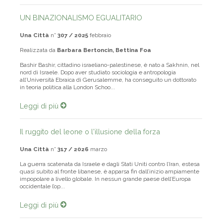
UN BINAZIONALISMO EGUALITARIO
Una Città
n°
307 / 2025
febbraio
Realizzata da
Barbara Bertoncin, Bettina Foa
Bashir Bashir, cittadino israeliano-palestinese, è nato a Sakhnin, nel
nord di Israele. Dopo aver studiato sociologia e antropologia
all’Università Ebraica di Gerusalemme, ha conseguito un dottorato
in teoria politica alla London Schoo...
Leggi di più
Il ruggito del leone o l'illusione della forza
Una Città
n°
317 / 2026
marzo
La guerra scatenata da Israele e dagli Stati Uniti contro l’Iran, estesa
quasi subito al fronte libanese, è apparsa fin dall’inizio ampiamente
impopolare a livello globale. In nessun grande paese dell’Europa
occidentale l’op...
Leggi di più