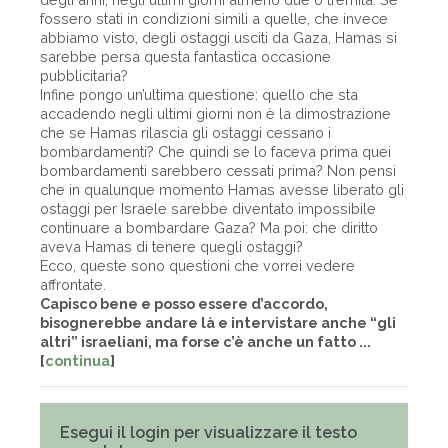
fossero stati in condizioni simili a quelle, che invece
abbiamo visto, degli ostaggi usciti da Gaza, Hamas si
sarebbe persa questa fantastica occasione
pubblicitaria?
Infine pongo un’ultima questione: quello che sta
accadendo negli ultimi giorni non è la dimostrazione
che se Hamas rilascia gli ostaggi cessano i
bombardamenti? Che quindi se lo faceva prima quei
bombardamenti sarebbero cessati prima? Non pensi
che in qualunque momento Hamas avesse liberato gli
ostaggi per Israele sarebbe diventato impossibile
continuare a bombardare Gaza? Ma poi: che diritto
aveva Hamas di tenere quegli ostaggi?
Ecco, queste sono questioni che vorrei vedere
affrontate.
Capisco bene e posso essere d’accordo,
bisognerebbe andare là e intervistare anche “gli
altri” israeliani, ma forse c’è anche un fatto ...
[
continua
]
Esegui il login per visualizzare il testo