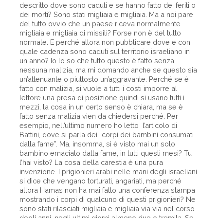
descritto dove sono caduti e se hanno fatto dei feriti o
dei morti? Sono stati migliaia e migliaia. Ma a noi pare
del tutto ovvio che un paese riceva normalmente
migliaia e migliaia di missili? Forse non è del tutto
normale. E perché allora non pubblicare dove e con
quale cadenza sono caduti sul territorio israeliano in
un anno? Io lo so che tutto questo è fatto senza
nessuna malizia, ma mi domando anche se questo sia
un’attenuante o piuttosto un’aggravante. Perché se è
fatto con malizia, si vuole a tutti i costi imporre al
lettore una presa di posizione quindi si usano tutti i
mezzi, la cosa in un certo senso è chiara, ma se è
fatto senza malizia vien da chiedersi perché. Per
esempio, nell’ultimo numero ho letto l’articolo di
Battini, dove si parla dei “corpi dei bambini consumati
dalla fame”. Ma, insomma, si è visto mai un solo
bambino emaciato dalla fame, in tutti questi mesi? Tu
l’hai visto? La cosa della carestia è una pura
invenzione. I prigionieri arabi nelle mani degli israeliani
si dice che vengano torturati, angariati, ma perché
allora Hamas non ha mai fatto una conferenza stampa
mostrando i corpi di qualcuno di questi prigionieri? Ne
sono stati rilasciati migliaia e migliaia via via nel corso
degli anni, negli ultimi giorni almeno due o tremila. Se