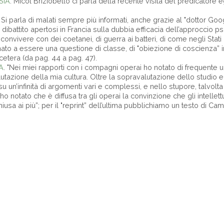
SIA
. Micol Briziobello ci parla della recente visita del predicatore
. Si parla di malati sempre più informati, anche grazie al "dottor Go
 dibattito apertosi in Francia sulla dubbia efficacia dell’approccio ps
convivere con dei coetanei, di guerra ai batteri, di come negli Stati Un
nato a essere una questione di classe, di "obiezione di coscienza” i
cetera (da pag. 44 a pag. 47).
A
. "Nei miei rapporti con i compagni operai ho notato di frequente 
tazione della mia cultura. Oltre la sopravalutazione dello studio e 
 un’infinità di argomenti vari e complessi, e nello stupore, talvolta 
o notato che è diffusa tra gli operai la convinzione che gli intellettu
hiusa ai più”; per il "reprint” dell’ultima pubblichiamo un testo di Cam