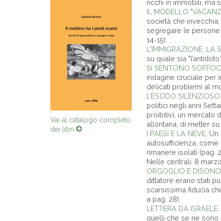
ricchi in immobili, ma 
IL MODELLO "VACANZ
società che invecchia; 
segregare le persone pe
14-15).
L'IMMIGRAZIONE: LA
su quale sia "l’antidot
SI SENTONO SOFFO
indagine cruciale per 
delicati problemi al mo
L’ESODO SILENZIOSO
politici negli anni Sett
proibitivi, un mercato 
Vai al catalogo completo
allontana, di metter su
dei libri
I PAESI E LA NEVE
. Un
autosufficienza, come
rimanere isolati (pag. 2
Nelle centrali: 8 marz
ORGOGLIO E DISONO
dittatore erano stati pu
scarsissima fiducia che
a pag. 28).
LETTERA DA ISRAELE
.
quelli che se ne sono 