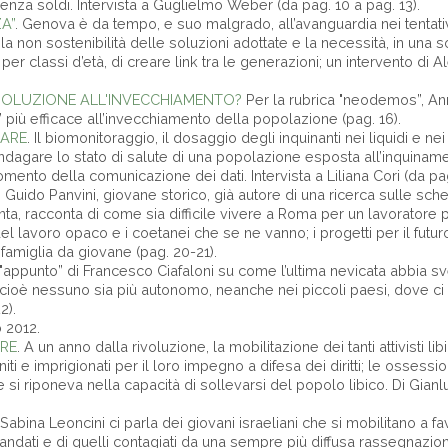
senza soldi. Intervista a Guglielmo Weber (da pag. 10 a pag. 13).
A”
. Genova è da tempo, e suo malgrado, all’avanguardia nei tentativ
la non sostenibilità delle soluzioni adottate e la necessità, in una 
r classi d’età, di creare link tra le generazioni; un intervento di A
 SOLUZIONE ALL'INVECCHIAMENTO?
Per la rubrica "neodemos”, Ann
o” più efficace all’invecchiamento della popolazione (pag. 16).
CARE
. Il biomonitoraggio, il dosaggio degli inquinanti nei liquidi e nei
indagare lo stato di salute di una popolazione esposta all’inquina
mento della comunicazione dei dati. Intervista a Liliana Cori (da pag
. Guido Panvini, giovane storico, già autore di una ricerca sulle sch
anta, racconta di come sia difficile vivere a Roma per un lavoratore pr
del lavoro opaco e i coetanei che se ne vanno; i progetti per il futur
 famiglia da giovane (pag. 20-21).
 "appunto” di Francesco Ciafaloni su come l’ultima nevicata abbia sv
 cioè nessuno sia più autonomo, neanche nei piccoli paesi, dove ci
2).
o 2012.
RE
. A un anno dalla rivoluzione, la mobilitazione dei tanti attivisti li
niti e imprigionati per il loro impegno a difesa dei diritti; le ossessio
 si riponeva nella capacità di sollevarsi del popolo libico. Di Gian
 Sabina Leoncini ci parla dei giovani israeliani che si mobilitano a fa
andati e di quelli contagiati da una sempre più diffusa rassegnazion