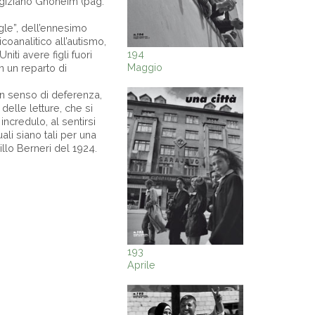
 egiziano Ghoneim (pag.
ogle”, dell’ennesimo
icoanalitico all’autismo,
194
iti avere figli fuori
Maggio
n un reparto di
un senso di deferenza,
delle letture, che si
incredulo, al sentirsi
ali siano tali per una
illo Berneri del 1924.
193
Aprile