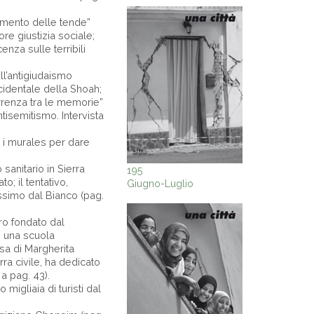
vimento delle tende”
re giustizia sociale;
enza sulle terribili
ll’antigiudaismo
ccidentale della Shoah;
correnza tra le memorie”
tisemitismo. Intervista
 i murales per dare
sanitario in Sierra
195
; il tentativo,
Giugno-Luglio
Massimo dal Bianco (pag.
ero fondato dal
e una scuola
osa di Margherita
ra civile, ha dedicato
 a pag. 43).
 migliaia di turisti dal