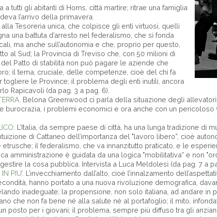
a tutti gli abitanti di Homs, città martire; ritrae una famiglia
endeva l’arrivo della primavera.
no alla Tesoreria unica, che colpisce gli enti virtuosi, quelli
egna una battuta d’arresto nel federalismo, che si fonda
ocali, ma anche sull’autonomia e che, proprio per questo,
o al Sud; la Provincia di Treviso che, con 50 milioni di
 del Patto di stabilità non può pagare le aziende che
oro; il tema, cruciale, delle competenze, cioè del chi fa
r togliere le Province; il problema degli enti inutili, ancora
Carlo Rapicavoli (da pag. 3 a pag. 6).
LTERRA
. Belona Greenwood ci parla della situazione degli allevatori 
ente burocrazia, i problemi economici e ora anche con un pericoloso 
LICO
. L’Italia, da sempre paese di città, ha una lunga tradizione di 
’intuizione di Cattaneo dell’importanza del "lavoro libero”, cioè auto
etrusche; il federalismo, che va innanzitutto praticato, e le esper
a amministrazione è guidata da una logica "mobilitativa” e non "ord
 gestire la cosa pubblica. Intervista a Luca Meldolesi (da pag. 7 a pa
IN PIU’
. L’invecchiamento dall’alto, cioè l’innalzamento dell’aspettati
 fecondità, hanno portato a una nuova rivoluzione demografica, davan
ivelando inadeguate; la propensione, non solo italiana, ad andare in
cano che non fa bene né alla salute né al portafoglio; il mito, infonda
un posto per i giovani; il problema, sempre più diffuso tra gli anziani