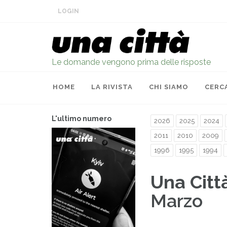
LOGIN
Le domande vengono prima delle risposte
HOME
LA RIVISTA
CHI SIAMO
CERC
L'ultimo numero
2026
2025
2024
2011
2010
2009
1996
1995
1994
Una Citt
Marzo