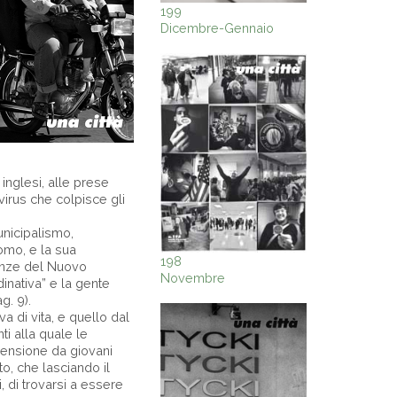
199
Dicembre-Gennaio
inglesi, alle prese
virus che colpisce gli
municipalismo,
nomo, e la sua
198
ienze del Nuovo
Novembre
inativa” e la gente
g. 9).
va di vita, e quello dal
ti alla quale le
 pensione da giovani
to, che lasciando il
, di trovarsi a essere