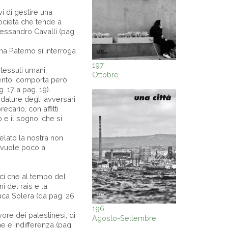
i di gestire una
società che tende a
lessandro Cavalli (pag.
a Paterno si interroga
197
 tessuti umani,
Ottobre
mento, comporta però
. 17 a pag. 19).
edature degli avversari
ecario, con affitti
o e il sogno, che si
elato la nostra non
 vuole poco a
bici che al tempo del
ni del rais e la
luca Solera (da pag. 26
196
vore dei palestinesi, di
Agosto-Settembre
e e indifferenza (pag.