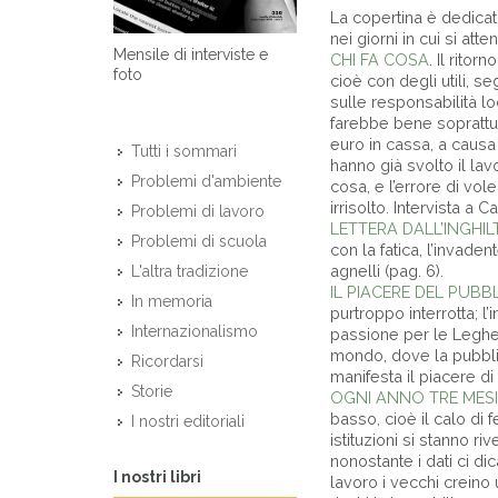
La copertina è dedicata 
nei giorni in cui si att
Mensile di interviste e
CHI FA COSA
. Il ritor
foto
cioè con degli utili, s
sulle responsabilità l
farebbe bene soprattutt
euro in cassa, a causa
Tutti i sommari
hanno già svolto il lav
Problemi d'ambiente
cosa, e l’errore di vole
irrisolto. Intervista a 
Problemi di lavoro
LETTERA DALL’INGHI
Problemi di scuola
con la fatica, l’invad
agnelli (pag. 6).
L'altra tradizione
IL PIACERE DEL PUBB
In memoria
purtroppo interrotta; l
Internazionalismo
passione per le Leghe 
mondo, dove la pubblic
Ricordarsi
manifesta il piacere di
Storie
OGNI ANNO TRE MESI 
basso, cioè il calo di
I nostri editoriali
istituzioni si stanno r
nonostante i dati ci di
I nostri libri
lavoro i vecchi creino 