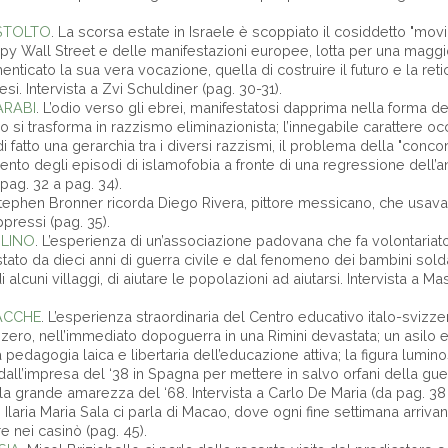
 STOLTO
. La scorsa estate in Israele è scoppiato il cosiddetto "mo
upy Wall Street e delle manifestazioni europee, lotta per una maggio
nticato la sua vera vocazione, quella di costruire il futuro e la retic
si. Intervista a Zvi Schuldiner (pag. 30-31).
ARABI
. L’odio verso gli ebrei, manifestatosi dapprima nella forma de
lo si trasforma in razzismo eliminazionista; l’innegabile carattere o
e di fatto una gerarchia tra i diversi razzismi, il problema della "con
nto degli episodi di islamofobia a fronte di una regressione dell’an
pag. 32 a pag. 34).
Stephen Bronner ricorda Diego Rivera, pittore messicano, che usava
ppressi (pag. 35).
LINO
. L’esperienza di un’associazione padovana che fa volontariato 
ato da dieci anni di guerra civile e dal fenomeno dei bambini soldato
i alcuni villaggi, di aiutare le popolazioni ad aiutarsi. Intervista a 
ACCHE
. L’esperienza straordinaria del Centro educativo italo-svizz
ero, nell’immediato dopoguerra in una Rimini devastata; un asilo 
a pedagogia laica e libertaria dell’educazione attiva; la figura lumin
dall’impresa del ‘38 in Spagna per mettere in salvo orfani della guer
i; la grande amarezza del ‘68. Intervista a Carlo De Maria (da pag. 38
. Ilaria Maria Sala ci parla di Macao, dove ogni fine settimana arrivano
 nei casinò (pag. 45).