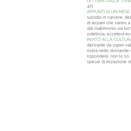
LETTERA DALLA TUNI
47).
APPUNTI DI UN MESE
suicidio in carcere, del
di anziani che vanno a 
dal matrimonio sia tor
ostetricia, eccetera ec
INVITO ALLA CULTUR
derivante da super-valu
rivela nelle domande su
rispondere: non lo so, h
specie di iniziazione c