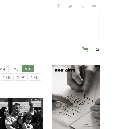
Facebook
Twitter
+39
unacitta@unacitta.o
0543
21422
014
2013
2012
1999
1998
1997