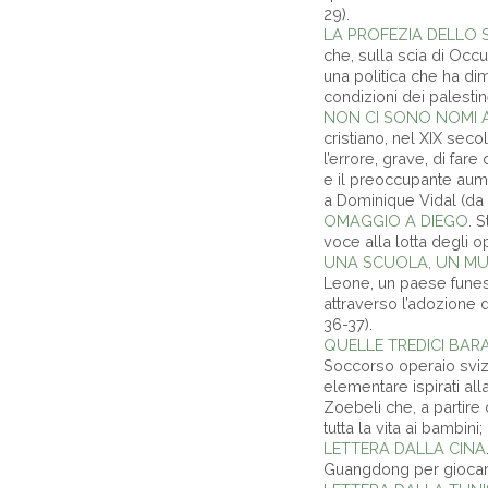
29).
LA PROFEZIA DELLO
che, sulla scia di Occ
una politica che ha dime
condizioni dei palestine
NON CI SONO NOMI 
cristiano, nel XIX seco
l’errore, grave, di far
e il preoccupante aume
a Dominique Vidal (da 
OMAGGIO A DIEGO
. 
voce alla lotta degli o
UNA SCUOLA, UN MU
Leone, un paese funest
attraverso l’adozione d
36-37).
QUELLE TREDICI BAR
Soccorso operaio svizz
elementare ispirati all
Zoebeli che, a partire 
tutta la vita ai bambin
LETTERA DALLA CINA
Guangdong per giocare