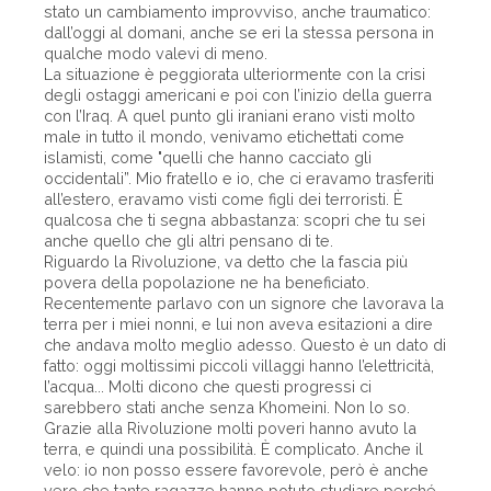
stato un cambiamento improvviso, anche traumatico:
dall’oggi al domani, anche se eri la stessa persona in
qualche modo valevi di meno.
La situazione è peggiorata ulteriormente con la crisi
degli ostaggi americani e poi con l’inizio della guerra
con l’Iraq. A quel punto gli iraniani erano visti molto
male in tutto il mondo, venivamo etichettati come
islamisti, come "quelli che hanno cacciato gli
occidentali”. Mio fratello e io, che ci eravamo trasferiti
all’estero, eravamo visti come figli dei terroristi. È
qualcosa che ti segna abbastanza: scopri che tu sei
anche quello che gli altri pensano di te.
Riguardo la Rivoluzione, va detto che la fascia più
povera della popolazione ne ha beneficiato.
Recentemente parlavo con un signore che lavorava la
terra per i miei nonni, e lui non aveva esitazioni a dire
che andava molto meglio adesso. Questo è un dato di
fatto: oggi moltissimi piccoli villaggi hanno l’elettricità,
l’acqua... Molti dicono che questi progressi ci
sarebbero stati anche senza Khomeini. Non lo so.
Grazie alla Rivoluzione molti poveri hanno avuto la
terra, e quindi una possibilità. È complicato. Anche il
velo: io non posso essere favorevole, però è anche
vero che tante ragazze hanno potuto studiare perché