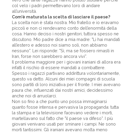
col velo i padri permettevano loro di andare
all’università.
Com’è maturata la scelta di lasciare il paese?
La scelta non è stata nostra. Mio fratello e io eravamo
piccoli e non ci rendevamo conto dell’enormità della
cosa. Hanno deciso i nostri genitori, tuttora spesso ne
discutono. Mio padre dice a mia madre: "Li hai mandati
all’estero e adesso noi siamo soli, non abbiamo
nessuno”. Lei risponde: "Sì, ma se fossero rimasti in
Iran, forse non sarebbero ancora vivi”.
Il problema maggiore per i giovani iraniani di allora era
infatti il rischio di essere mandati a combattere.
Spesso i ragazzi partivano addirittura volontariamente,
questo va detto. Alcuni dei miei compagni di scuola
sono partiti di loro iniziativa per il fronte. I miei avevano
paura che, influenzati dai nostri amici, decidessimo
anche noi di arruolarci.
Non so fino a che punto uno possa immaginarsi
quanto fosse intensa e pervasiva la propaganda: tutta
la stampa e la televisione facevano vedere i morti,
martellavano sul fatto che "il paese va difeso”. I più
giovani venivano usati per sminare i campi. Ne sono
morti tantissimi. Gli iraniani avevano molta meno