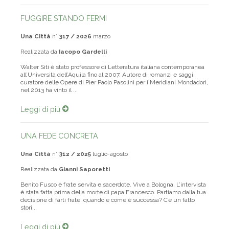
FUGGIRE STANDO FERMI
Una Città
n°
317 / 2026
marzo
Realizzata da
Iacopo Gardelli
Walter Siti è stato professore di Letteratura italiana contemporanea
all’Università dell’Aquila fino al 2007. Autore di romanzi e saggi,
curatore delle Opere di Pier Paolo Pasolini per i Meridiani Mondadori,
nel 2013 ha vinto il ...
Leggi di più
UNA FEDE CONCRETA
Una Città
n°
312 / 2025
luglio-agosto
Realizzata da
Gianni Saporetti
Benito Fusco è frate servita e sacerdote. Vive a Bologna. L’intervista
è stata fatta prima della morte di papa Francesco. Partiamo dalla tua
decisione di farti frate: quando e come è successa? C’è un fatto
stori...
Leggi di più