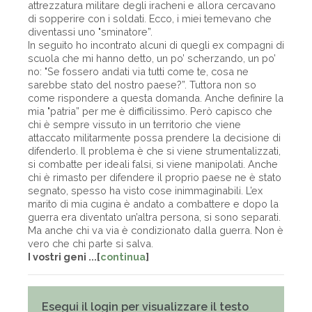
attrezzatura militare degli iracheni e allora cercavano
di sopperire con i soldati. Ecco, i miei temevano che
diventassi uno "sminatore”.
In seguito ho incontrato alcuni di quegli ex compagni di
scuola che mi hanno detto, un po’ scherzando, un po’
no: "Se fossero andati via tutti come te, cosa ne
sarebbe stato del nostro paese?”. Tuttora non so
come rispondere a questa domanda. Anche definire la
mia "patria” per me è difficilissimo. Però capisco che
chi è sempre vissuto in un territorio che viene
attaccato militarmente possa prendere la decisione di
difenderlo. Il problema è che si viene strumentalizzati,
si combatte per ideali falsi, si viene manipolati. Anche
chi è rimasto per difendere il proprio paese ne è stato
segnato, spesso ha visto cose inimmaginabili. L’ex
marito di mia cugina è andato a combattere e dopo la
guerra era diventato un’altra persona, si sono separati.
Ma anche chi va via è condizionato dalla guerra. Non è
vero che chi parte si salva.
I vostri geni ...[
continua
]
Esegui il login per visualizzare il testo