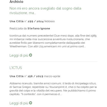
Archivio
Non mi ero ancora svegliato dal sogno dalla
rivoluzione, ma...
Una Città
n°
299 / 2024
febbraio
Realizzata da
Stefano Ignone
(continua dal numero precedente) Due mesi dopo, alla fine del 1969,
mi imbarcai nella mia successiva avventura rivoluzionaria, che
avrebbe finito per liberarmi completamente dall’appello dei
Weatherman. Con altri 215 americani mi unii al primo cont...
Leggi di più
L'ICTUS
Una Città
n°
256 / 2019
marzo-aprile
Abbiamo ricevuto, tramite amici comuni, il testo di Arcipelago ictus,
di Samsa Gregor, reperibile su Youcanprint.it, che ci ha colpito per la
gravità del colpo e la vitalità del recupero. Ne pubblichiamo il primo
capitolo, "Il contesto”, con il permesso d...
Leggi di più