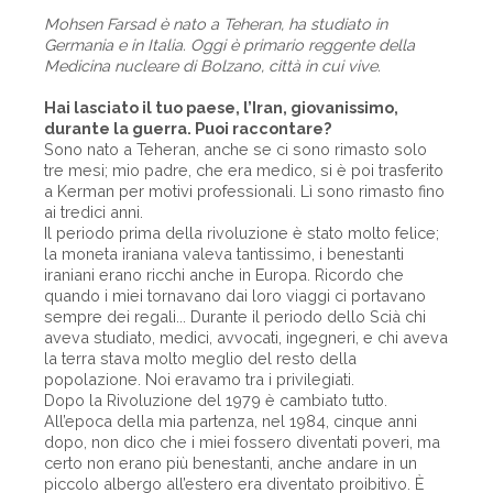
Mohsen Farsad è nato a Teheran, ha studiato in
Germania e in Italia. Oggi è primario reggente della
Medicina nucleare di Bolzano, città in cui vive.
Hai lasciato il tuo paese, l’Iran, giovanissimo,
durante la guerra. Puoi raccontare?
Sono nato a Teheran, anche se ci sono rimasto solo
tre mesi; mio padre, che era medico, si è poi trasferito
a Kerman per motivi professionali. Lì sono rimasto fino
ai tredici anni.
Il periodo prima della rivoluzione è stato molto felice;
la moneta iraniana valeva tantissimo, i benestanti
iraniani erano ricchi anche in Europa. Ricordo che
quando i miei tornavano dai loro viaggi ci portavano
sempre dei regali... Durante il periodo dello Scià chi
aveva studiato, medici, avvocati, ingegneri, e chi aveva
la terra stava molto meglio del resto della
popolazione. Noi eravamo tra i privilegiati.
Dopo la Rivoluzione del 1979 è cambiato tutto.
All’epoca della mia partenza, nel 1984, cinque anni
dopo, non dico che i miei fossero diventati poveri, ma
certo non erano più benestanti, anche andare in un
piccolo albergo all’estero era diventato proibitivo. È