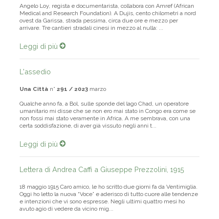
Angelo Loy, regista e documentarista, collabora con Amref (African
Medical and Research Foundation). A Dujis, cento chilometri a nord
ovest da Garissa, strada pessima, circa due ore e mezzo per
arrivare. Tre cantieri stradali cinesi in mezzo al nulla: ...
Leggi di più
L'assedio
Una Città
n°
291 / 2023
marzo
Qualche anno fa, a Bol, sulle sponde del lago Chad, un operatore
umanitario mi disse che se non ero mai stato in Congo era come se
non fossi mai stato veramente in Africa. A me sembrava, con una
certa soddisfazione, di aver già vissuto negli anni t...
Leggi di più
Lettera di Andrea Caffi a Giuseppe Prezzolini, 1915
18 maggio 1915 Caro amico, le ho scritto due giorni fa da Ventimiglia.
Oggi ho letto la nuova “Voce” e aderisco di tutto cuore alle tendenze
e intenzioni che vi sono espresse. Negli ultimi quattro mesi ho
avuto agio di vedere da vicino mig...