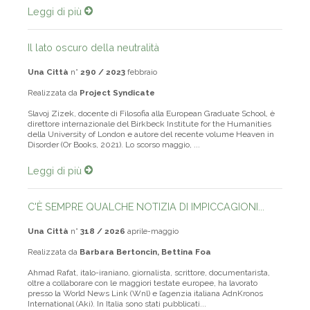
Leggi di più
Il lato oscuro della neutralità
Una Città
n°
290 / 2023
febbraio
Realizzata da
Project Syndicate
Slavoj Zizek, docente di Filosofia alla European Graduate School, è
direttore internazionale del Birkbeck Institute for the Humanities
della University of London e autore del recente volume Heaven in
Disorder (Or Books, 2021). Lo scorso maggio, ...
Leggi di più
C'È SEMPRE QUALCHE NOTIZIA DI IMPICCAGIONI...
Una Città
n°
318 / 2026
aprile-maggio
Realizzata da
Barbara Bertoncin, Bettina Foa
Ahmad Rafat, italo-iraniano, giornalista, scrittore, documentarista,
oltre a collaborare con le maggiori testate europee, ha lavorato
presso la World News Link (Wnl) e l’agenzia italiana AdnKronos
International (Aki). In Italia sono stati pubblicati...