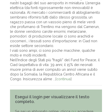
nastri bagagli del suo aeroporto in miniatura. L’energia
elettrica (da fonti rigorosamente non rinnovabili) è
razionata. Al mercato i commercianti di abbigliamento
sembrano rifornirsi tutti dallo stesso grossista, un
ragazzo passa con un vassoio pieno di mele verdi
che profumano di Trentino ma vengono dal Camerun,
le donne vendono carote enormi, melanzane,
pomodori: di produzione locale ci sono arachidi e
cocomeri… i tessuti sono d’importazione: in Ciad non
esiste settore secondario.
I viali sono ampi, ci sono poche macchine, qualche
moto e molti incidenti.
Nell’Indice degli Stati più "fragili” del Fund for Peace, il
Ciad (aspettativa di vita: 39 anni; il 15% dei neonati
muore prima di aver compiuto un anno) viene subito
dopo la Somalia, la Repubblica Centro Africana e il
Congo. Insicurezza alime ...[
continua
]
Esegui il login per visualizzare il testo
completo.
Se sei un abbonato online, clicca
qui
accedere,