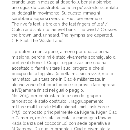
grande lago in mezzo al deserto…), bensì a piombo,
uno sguardo claustrofobico e un po’ astratto rallentato
su dettagli in movimento. Su queste immagini
sarebbero apparsi i versi di Eliot, per esempio:
The river’s tent is broken: the last fingers of leaf /
Clutch and sink into the wet bank. The wind / Crosses
the brown land, un­heard. The nymphs are departed.
(T.E. Eliot, The Waste Land)
Il problema non si pone, almeno per questa prima
missione, perché mi è stato vivamente sconsigliato di
portare il drone. Il Coopi, l’organizzazione che ha
accettato di farmi visitare i suoi progetti e che si
occupa della logistica (e della mia sicurezza), me lo
ha vietato. La situazione in Ciad è militarizzata, in
alcune zone c’è il coprifuoco e se provi a fare riprese
a N’Djamena finisci nei guai o peggio.
Nel 2015, per contrastare le azioni del gruppo
terroristico, è stato costituito il raggruppamento
militare multilaterale Multinational Joint Task Force
(Mtjt), composto principalmente da Nigeria, Niger, Ciad
e Camerun, ed è stata lanciata la campagna Rawan
Kada (danza del coccodrillo) con sede operativa a
N’Djamena. Da quel momento il Ciad è diventato la