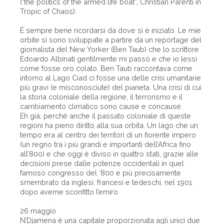
("the politics of the armed life boat”, Christian Parenti in
Tropic of Chaos).
È sempre bene ricordarsi da dove si è iniziato. Le mie
orbite si sono sviluppate a partire da un reportage del
giornalista del New Yorker (Ben Taub) che lo scrittore
Edoardo Albinati gentilmente mi passò e che io lessi
come fosse oro colato. Ben Taub raccontava come
intorno al Lago Ciad ci fosse una delle crisi umanitarie
più gravi (e misconosciute) del pianeta. Una crisi di cui
la storia coloniale della regione, il terrorismo e il
cambiamento climatico sono cause e concause.
Eh già, perché anche il passato coloniale di queste
regioni ha pieno diritto alla sua orbita. Un lago che un
tempo era al centro dei territori di un fiorente impero
(un regno tra i più grandi e importanti dell’Africa fino
all’800) e che oggi è diviso in quattro stati, grazie alle
decisioni prese dalle potenze occidentali in quel
famoso congresso del ‘800 e più precisamente
smembrato da inglesi, francesi e tedeschi, nel 1901
dopo averne sconfitto l’emiro.
26 maggio
N’Djamena è una capitale proporzionata agli unici due