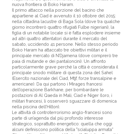
nuova frontiera di Boko Haram.
Il primo attacco nella porzione del bacino che
appartiene al Ciad è avvenuto il 10 ottobre del 2015:
nella cittadina lacustre di Baga Sola (dove tra qualche
giorno incontrerò quattro rifugiati Fulbe nigeriani), la
figlia di un notabile locale si è fatta esplodere insieme
ad altri quattro attentatori durante il mercato del
sabato, uccidendo 41 persone. Nello stesso periodo
Boko Haram ha attaccato tre obiettivi militari e il
principale mercato di N’Djamena (dove comprerò tre
paia di mutande e dei pantaloncini). Un affronto
particolarmente grave perché la città è considerata il
principale snodo militare di questa zona del Sahel
(Esercito nazionale del Ciad, Mtjf, forze transalpine e
americane). Da qui partono i Mirages francesi
dell’operazione Barkhane, per bombardare le
postazioni di Al Qaeda in Mali, Ciad e Niger (loro, i
militari francesi, li osserverò sguazzare di domenica
nella piscina dell’Hilton).
Le attività di controterrorismo anglo-francesi sono
parte di un’agenda dal più profondo interesse
strategico, soprattutto energetico: quella che oggi
alcuni definiscono politica della "scialuppa armata”