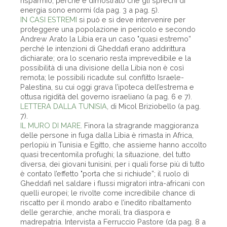
risparmio, perché è dimostrato che gli sprechi di
energia sono enormi (da pag. 3 a pag. 5).
IN CASI ESTREMI
si può e si deve intervenire per
proteggere una popolazione in pericolo e secondo
Andrew Arato la Libia era un caso "quasi estremo”
perché le intenzioni di Gheddafi erano addirittura
dichiarate; ora lo scenario resta imprevedibile e la
possibilità di una divisione della Libia non è così
remota; le possibili ricadute sul conflitto Israele-
Palestina, su cui oggi grava l’ipoteca dell’estrema e
ottusa rigidità del governo israeliano (a pag. 6 e 7).
LETTERA DALLA TUNISIA
, di Micol Briziobello (a pag.
7).
IL MURO DI MARE
. Finora la stragrande maggioranza
delle persone in fuga dalla Libia è rimasta in Africa,
perlopiù in Tunisia e Egitto, che assieme hanno accolto
quasi trecentomila profughi; la situazione, del tutto
diversa, dei giovani tunisini, per i quali forse più di tutto
è contato l’effetto "porta che si richiude”; il ruolo di
Gheddafi nel saldare i flussi migratori intra-africani con
quelli europei; le rivolte come incredibile chance di
riscatto per il mondo arabo e l’inedito ribaltamento
delle gerarchie, anche morali, tra diaspora e
madrepatria. Intervista a Ferruccio Pastore (da pag. 8 a