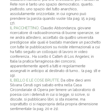
Rete non è tanto uno spazio democratico, quanto,
piuttosto, uno spazio del tutto anarchico,
assolutamente orizzontale, in cui ognuno può
prendere la parola quando vuole (da pag. 15 a pag.
17).
IL PACCHETTINO
. Claudio Abbondanza, giovane
ricercatore di radioastronomia di buone speranze, se
ne andrà all’estero, accettato da quattro università
prestigiose alle quali è bastato mandare un pacchetto
con tutte le pubblicazioni su riviste internazionali a cui
ha fatto seguito un colloquio di lavoro in video
conferenza... Ha scelto il Calteh di Los Angeles; in
Italia la pratica farraginosa dei concorsi,
apparentemente aperti a tutti e regolarmente
assegnati in anticipo al destinato di turno... (a pag. 18 e
19).
IL BELLO E LE COSE BRUTTE
. Da oltre dieci anni
Silvana Ceruti ogni sabato entra nella Casa
Circondariale di Opera per tenere un laboratorio di
poesia con i detenuti in cui si legge, si scrive, si
discute, si pubblicano libri, si sta insieme, ma
soprattutto ci si riappropria della propria dimensione
sentimentale (a pag. 20 e 21).