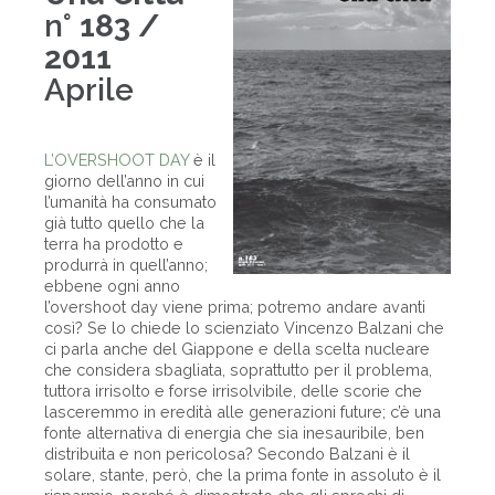
n°
183 /
2011
Aprile
L’OVERSHOOT DAY
è il
giorno dell’anno in cui
l’umanità ha consumato
già tutto quello che la
terra ha prodotto e
produrrà in quell’anno;
ebbene ogni anno
l’overshoot day viene prima; potremo andare avanti
così? Se lo chiede lo scienziato Vincenzo Balzani che
ci parla anche del Giappone e della scelta nucleare
che considera sbagliata, soprattutto per il problema,
tuttora irrisolto e forse irrisolvibile, delle scorie che
lasceremmo in eredità alle generazioni future; c’è una
fonte alternativa di energia che sia inesauribile, ben
distribuita e non pericolosa? Secondo Balzani è il
solare, stante, però, che la prima fonte in assoluto è il