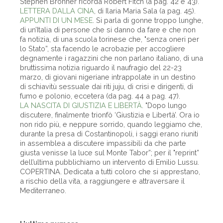
Stephen Bronner ricorda Robert Fitch (a pag. 42 e 43).
LETTERA DALLA CINA
, di Ilaria Maria Sala (a pag. 45).
APPUNTI DI UN MESE
. Si parla di gonne troppo lunghe,
di un’Italia di persone che si danno da fare e che non
fa notizia, di una scuola torinese che, "senza oneri per
lo Stato”, sta facendo le acrobazie per accogliere
degnamente i ragazzini che non parlano italiano, di una
bruttissima notizia riguardo il naufragio del 22-23
marzo, di giovani nigeriane intrappolate in un destino
di schiavitù sessuale dai riti juju, di crisi e dirigenti, di
fumo e polonio, eccetera (da pag. 44 a pag. 47).
LA NASCITA DI GIUSTIZIA E LIBERTÀ
. "Dopo lungo
discutere, finalmente trionfò ‘Giustizia e Libertà’. Ora io
non rido più, e neppure sorrido, quando leggiamo che,
durante la presa di Costantinopoli, i saggi erano riuniti
in assemblea a discutere impassibili da che parte
giusta venisse la luce sul Monte Tabor”; per il "reprint”
dell’ultima pubblichiamo un intervento di Emilio Lussu.
COPERTINA. Dedicata a tutti coloro che si apprestano,
a rischio della vita, a raggiungere e attraversare il
Mediterraneo.