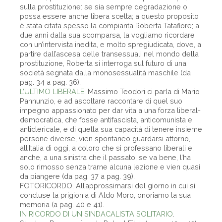
sulla prostituzione: se sia sempre degradazione o
possa essere anche libera scelta; a questo proposito
è stata citata spesso la compianta Roberta Tatafiore; a
due anni dalla sua scomparsa, la vogliamo ricordare
con un’intervista inedita, e molto spregiudicata, dove, a
partire dall’ascesa delle transessuali nel mondo della
prostituzione, Roberta si interroga sul futuro di una
società segnata dalla monosessualità maschile (da
pag. 34 a pag. 36).
L’ULTIMO LIBERALE
. Massimo Teodori ci parla di Mario
Pannunzio, e ad ascoltare raccontare di quel suo
impegno appassionato per dar vita a una forza liberal-
democratica, che fosse antifascista, anticomunista e
anticlericale, e di quella sua capacità di tenere insieme
persone diverse, vien spontaneo guardarsi attorno,
all’Italia di oggi, a coloro che si professano liberali e,
anche, a una sinistra che il passato, se va bene, l’ha
solo rimosso senza trarne alcuna lezione e vien quasi
da piangere (da pag. 37 a pag. 39).
FOTORICORDO. All’approssimarsi del giorno in cui si
concluse la prigionia di Aldo Moro, onoriamo la sua
memoria (a pag. 40 e 41).
IN RICORDO DI UN SINDACALISTA SOLITARIO
.