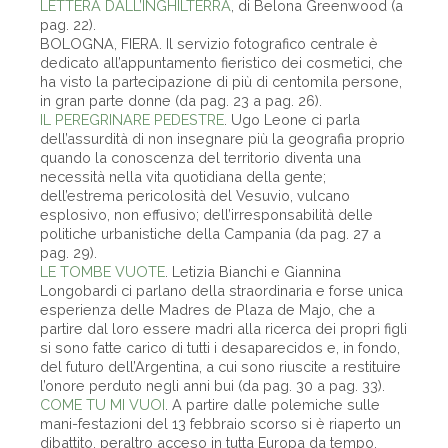
LETTERA DALL’INGHILTERRA
, di Belona Greenwood (a
pag. 22).
BOLOGNA, FIERA. Il servizio fotografico centrale è
dedicato all’appuntamento fieristico dei cosmetici, che
ha visto la partecipazione di più di centomila persone,
in gran parte donne (da pag. 23 a pag. 26).
IL PEREGRINARE PEDESTRE
. Ugo Leone ci parla
dell’assurdità di non insegnare più la geografia proprio
quando la conoscenza del territorio diventa una
necessità nella vita quotidiana della gente;
dell’estrema pericolosità del Vesuvio, vulcano
esplosivo, non effusivo; dell’irresponsabilità delle
politiche urbanistiche della Campania (da pag. 27 a
pag. 29).
LE TOMBE VUOTE
. Letizia Bianchi e Giannina
Longobardi ci parlano della straordinaria e forse unica
esperienza delle Madres de Plaza de Majo, che a
partire dal loro essere madri alla ricerca dei propri figli
si sono fatte carico di tutti i desaparecidos e, in fondo,
del futuro dell’Argentina, a cui sono riuscite a restituire
l’onore perduto negli anni bui (da pag. 30 a pag. 33).
COME TU MI VUOI
. A partire dalle polemiche sulle
mani-festazioni del 13 febbraio scorso si è riaperto un
dibattito, peraltro acceso in tutta Europa da tempo,