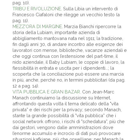
pag. 10).
TRIBÙ E RIVOLUZIONE
. Sulla Libia un intervento di
Francesco Ciafaloni che rilegge un vecchio testo (a
pag. 11).
MEZZ’ORA DI MARGINE
. Marzia Bianchi ripercorre la
storia della Lubiam, importante azienda di
abbigliamento mantovana nata nel 1911; la tradizione,
fin dagli anni 30, di andare incontro alle esigenze dei
lavoratori con mense, biblioteche, vacanze aziendali e
che oggi continua con l’estensione del part-time, il
nido aziendale, il Baby Lubiam, le coppie di lavoro, la
flessibilità in entrata e uscita per i dipendenti...; la
scoperta che la conciliazione può essere una marcia
in più, anche, perché no, in termini pubblicitari (da pag.
12 a pag. 14).
VITA PUBBLICA E GRAN BAZAR.
Con Jean-Marc
Manach continuiamo la discussione su Internet,
affrontando questa volta il tema delicato della "vita
privata” e dei rischi per la privacy; secondo Manach,
stante la grande possibilità di "vita pubblica” che i
social network offrono, i rischi di "schedatura”, più che
dai gestori, vengono dalle amministrazioni dove
l’enorme accumulo e incrocio di dati può provocare
situazioni kafkiane, più che orwelliane; per Manach la