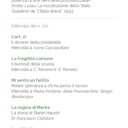
potenza di una Germania prussianizzata»
Emilio Lussu,
La ricostruzione dello Stato.
Quaderni de "L’Italia libera”, 1943.
Editoriale del n. 221
L’art. 2!
Il dovere della solidarietà
Intervista a
Ivone Cacciavillani
La fragilità comune
Il burnout della scuola
Intervista a
C. Moreno
e
S. Parrello
Mi sento un fallito
Ridare speranza a chi ha perso il lavoro
Intervista a
Paola Fontana, Alida Franceschina, Sergio
Bevilacqua
La regina di Merka
La storia di Starlin Harush
Di
Francesco Ciafaloni